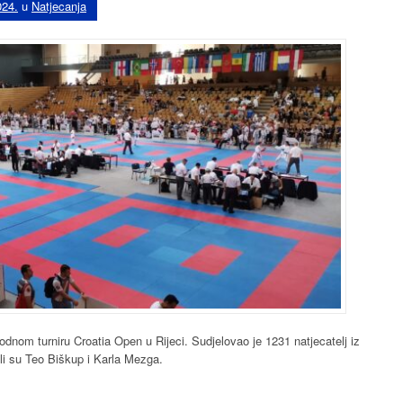
024.
u
Natjecanja
nom turniru Croatia Open u Rijeci. Sudjelovao je 1231 natjecatelj iz
li su Teo Biškup i Karla Mezga.