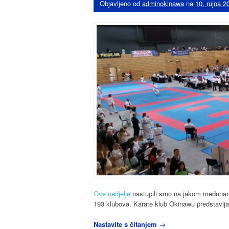
Objavljeno od
adminokinawa
na
10. rujna 2
Ove nedjelje
nastupili smo na jakom međunarod
193 klubova. Karate klub Okinawu predstavlja
“Croatia
Nastavite s čitanjem
→