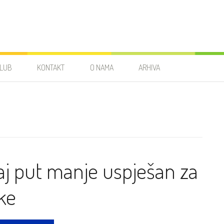
LUB
KONTAKT
O NAMA
ARHIVA
aj put manje uspješan za
ke