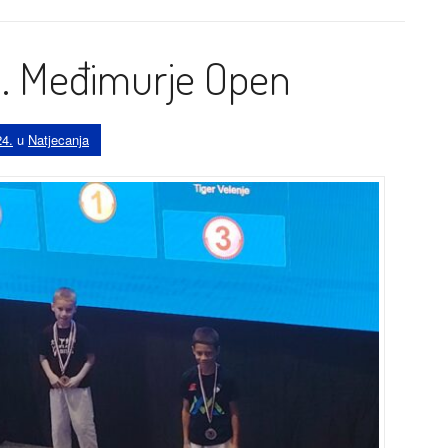
28. Međimurje Open
24.
u
Natjecanja