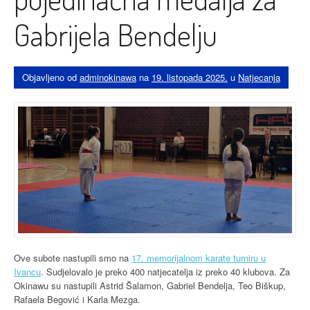
Gabrijela Bendelju
Objavljeno od
adminokinawa
na
19. listopada 2025.
u
Natjecanja
Ove subote nastupili smo na
17. memorijalnom karate turniru u
Ivancu
. Sudjelovalo je preko 400 natjecatelja iz preko 40 klubova. Za
Okinawu su nastupili Astrid Šalamon, Gabriel Bendelja, Teo Biškup,
Rafaela Begović i Karla Mezga.