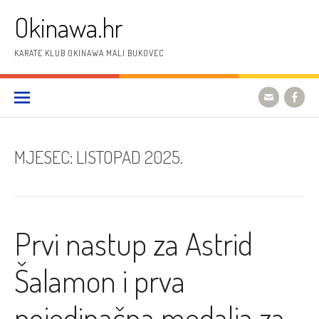
Preskoči
Okinawa.hr
na
sadržaj
KARATE KLUB OKINAWA MALI BUKOVEC
MJESEC:
LISTOPAD 2025.
Prvi nastup za Astrid
Šalamon i prva
pojedinačna medalja za