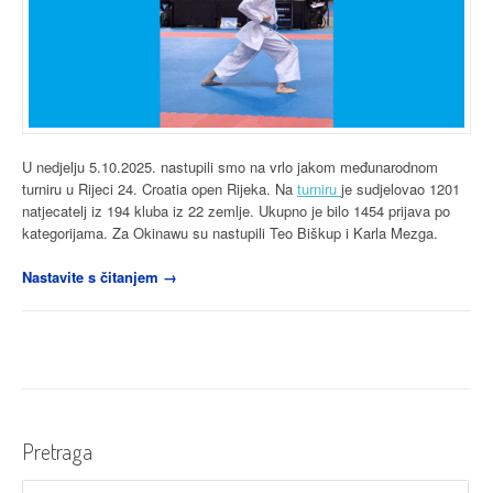
U nedjelju 5.10.2025. nastupili smo na vrlo jakom međunarodnom
turniru u Rijeci 24. Croatia open Rijeka. Na
turniru
je sudjelovao 1201
natjecatelj iz 194 kluba iz 22 zemlje. Ukupno je bilo 1454 prijava po
kategorijama. Za Okinawu su nastupili Teo Biškup i Karla Mezga.
“24.
Nastavite s čitanjem
→
Croatia
open
Rijeka:
Karli
vrijedni
bodovi”
Pretraga
Pretraži: