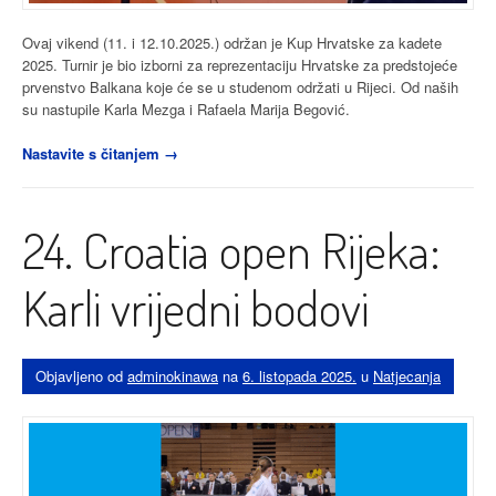
Ovaj vikend (11. i 12.10.2025.) održan je Kup Hrvatske za kadete
2025. Turnir je bio izborni za reprezentaciju Hrvatske za predstojeće
prvenstvo Balkana koje će se u studenom održati u Rijeci. Od naših
su nastupile Karla Mezga i Rafaela Marija Begović.
“Kup
Nastavite s čitanjem
→
Hrvatske
za
kadete
24. Croatia open Rijeka:
2025:
Imamo
zlato!”
Karli vrijedni bodovi
Objavljeno od
adminokinawa
na
6. listopada 2025.
u
Natjecanja