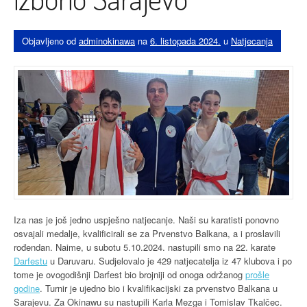
Objavljeno od
adminokinawa
na
6. listopada 2024.
u
Natjecanja
Iza nas je još jedno uspješno natjecanje. Naši su karatisti ponovno
osvajali medalje, kvalificirali se za Prvenstvo Balkana, a i proslavili
rođendan. Naime, u subotu 5.10.2024. nastupili smo na 22. karate
Darfestu
u Daruvaru. Sudjelovalo je 429 natjecatelja iz 47 klubova i po
tome je ovogodišnji Darfest bio brojniji od onoga održanog
prošle
godine
. Turnir je ujedno bio i kvalifikacijski za prvenstvo Balkana u
Sarajevu. Za Okinawu su nastupili Karla Mezga i Tomislav Tkalčec.