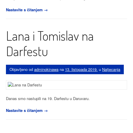
“Karla
Nastavite s čitanjem
→
si
za
rođendan
Lana i Tomislav na
poklonila
zlato,
Tomislav
Darfestu
izborio
Sarajevo”
Objavljeno od
adminokinawa
na
13. listopada 2019.
u
Natjecanja
Danas smo nastupili na 19. Darfestu u Daruvaru.
“Lana
Nastavite s čitanjem
→
i
Tomislav
na