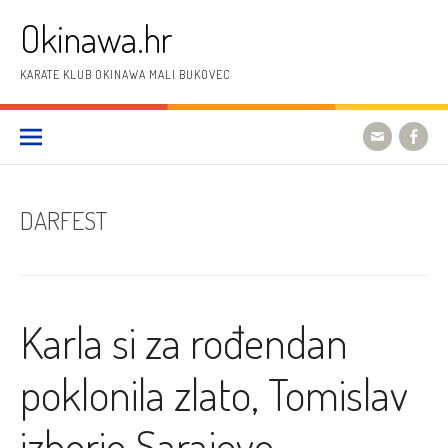
Preskoči
Okinawa.hr
na
sadržaj
KARATE KLUB OKINAWA MALI BUKOVEC
DARFEST
Karla si za rođendan
poklonila zlato, Tomislav
izborio Sarajevo