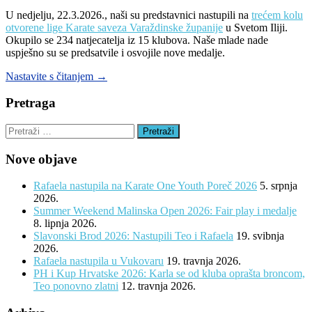
U nedjelju, 22.3.2026., naši su predstavnici nastupili na
trećem kolu
otvorene lige Karate saveza Varaždinske županije
u Svetom Iliji.
Okupilo se 234 natjecatelja iz 15 klubova. Naše mlade nade
uspješno su se predsatvile i osvojile nove medalje.
“Nastup
Nastavite s čitanjem
→
naših
mladih
Pretraga
nada
u
Pretraži:
Svetom
Iliji”
Nove objave
Rafaela nastupila na Karate One Youth Poreč 2026
5. srpnja
2026.
Summer Weekend Malinska Open 2026: Fair play i medalje
8. lipnja 2026.
Slavonski Brod 2026: Nastupili Teo i Rafaela
19. svibnja
2026.
Rafaela nastupila u Vukovaru
19. travnja 2026.
PH i Kup Hrvatske 2026: Karla se od kluba oprašta broncom,
Teo ponovno zlatni
12. travnja 2026.