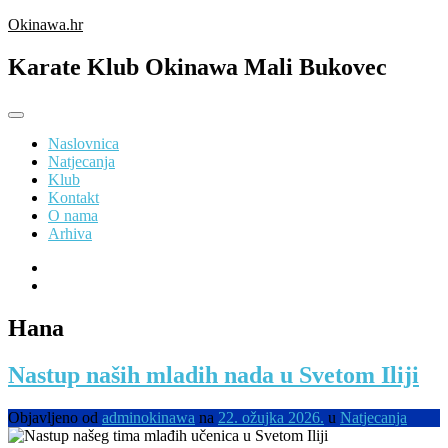
Preskoči
Okinawa.hr
na
sadržaj
Karate Klub Okinawa Mali Bukovec
Naslovnica
Natjecanja
Klub
Kontakt
O nama
Arhiva
Hana
Nastup naših mladih nada u Svetom Iliji
Objavljeno od
adminokinawa
na
22. ožujka 2026.
u
Natjecanja