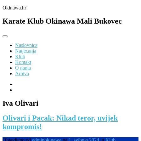
Preskoči
Okinawa.hr
na
sadržaj
Karate Klub Okinawa Mali Bukovec
Naslovnica
Natjecanja
Klub
Kontakt
O nama
Arhiva
Iva Olivari
Olivari i Pacak: Nikad teror, uvijek
kompromis!
Objavljeno od
adminokinawa
na
1. svibnja 2024.
u
Klub