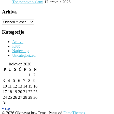
Teo ponovno zlatni
12. travnja 2026.
Arhiva
Arhiva
Kategorije
Arhiva
Klub
Natjecanja
Uncategorized
kolovoz 2026
P
U
S
Č
P
S
N
1
2
3
4
5
6
7
8
9
10
11
12
13
14
15
16
17
18
19
20
21
22
23
24
25
26
27
28
29
30
31
« srp
© 2026 Okinawa.hr - Tema: Patus od
FameThemes
.