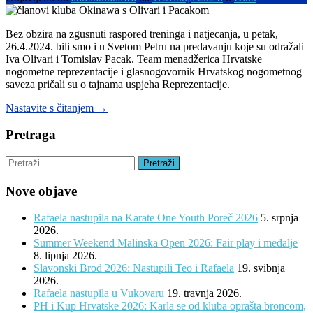
Bez obzira na zgusnuti raspored treninga i natjecanja, u petak,
26.4.2024. bili smo i u Svetom Petru na predavanju koje su odražali
Iva Olivari i Tomislav Pacak. Team menadžerica Hrvatske
nogometne reprezentacije i glasnogovornik Hrvatskog nogometnog
saveza pričali su o tajnama uspjeha Reprezentacije.
“Olivari
Nastavite s čitanjem
→
i
Pacak:
Pretraga
Nikad
teror,
Pretraži:
uvijek
kompromis!”
Nove objave
Rafaela nastupila na Karate One Youth Poreč 2026
5. srpnja
2026.
Summer Weekend Malinska Open 2026: Fair play i medalje
8. lipnja 2026.
Slavonski Brod 2026: Nastupili Teo i Rafaela
19. svibnja
2026.
Rafaela nastupila u Vukovaru
19. travnja 2026.
PH i Kup Hrvatske 2026: Karla se od kluba oprašta broncom,