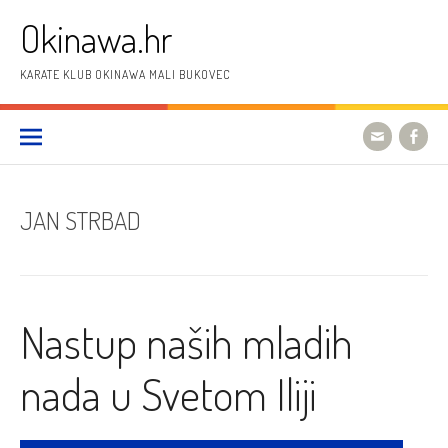
Preskoči
Okinawa.hr
na
sadržaj
KARATE KLUB OKINAWA MALI BUKOVEC
JAN STRBAD
Nastup naših mladih
nada u Svetom Iliji