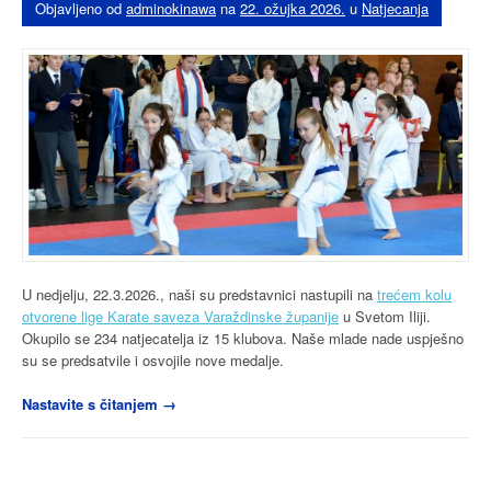
Objavljeno od
adminokinawa
na
22. ožujka 2026.
u
Natjecanja
U nedjelju, 22.3.2026., naši su predstavnici nastupili na
trećem kolu
otvorene lige Karate saveza Varaždinske županije
u Svetom Iliji.
Okupilo se 234 natjecatelja iz 15 klubova. Naše mlade nade uspješno
su se predsatvile i osvojile nove medalje.
“Nastup
Nastavite s čitanjem
→
naših
mladih
nada
u