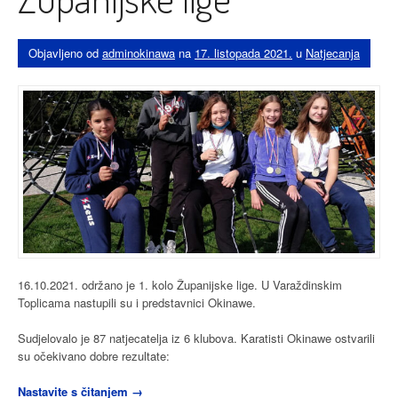
Objavljeno od
adminokinawa
na
17. listopada 2021.
u
Natjecanja
16.10.2021. održano je 1. kolo Županijske lige. U Varaždinskim
Toplicama nastupili su i predstavnici Okinawe.
Sudjelovalo je 87 natjecatelja iz 6 klubova. Karatisti Okinawe ostvarili
su očekivano dobre rezultate:
“5
Nastavite s čitanjem
→