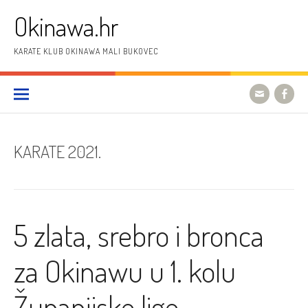
Preskoči
Okinawa.hr
na
sadržaj
KARATE KLUB OKINAWA MALI BUKOVEC
KARATE 2021.
5 zlata, srebro i bronca
za Okinawu u 1. kolu
Županijske lige