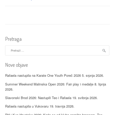
zlata,
srebro
i
bronca
za
Okinawu
u
Pretraga
1.
kolu
Pretraži:
Županijske
lige”
Nove objave
Rafaela nastupila na Karate One Youth Poreč 2026
5. srpnja 2026.
Summer Weekend Malinska Open 2026: Fair play i medalje
8. lipnja
2026.
Slavonski Brod 2026: Nastupili Teo i Rafaela
19. svibnja 2026.
Rafaela nastupila u Vukovaru
19. travnja 2026.
PH i Kup Hrvatske 2026: Karla se od kluba oprašta broncom, Teo