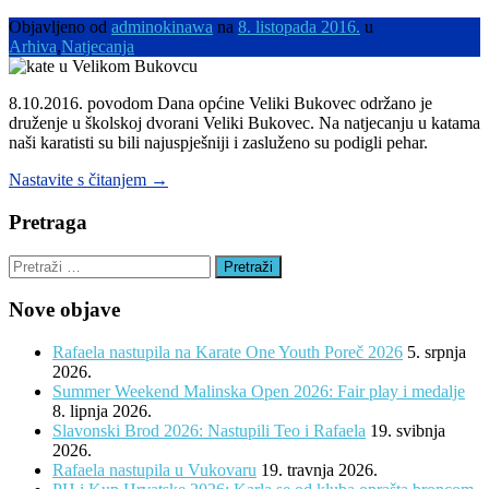
prvenstvo
u
Objavljeno od
adminokinawa
na
8. listopada 2016.
u
katama”
Arhiva
,
Natjecanja
8.10.2016. povodom Dana općine Veliki Bukovec održano je
druženje u školskoj dvorani Veliki Bukovec. Na natjecanju u katama
naši karatisti su bili najuspješniji i zasluženo su podigli pehar.
“Natjecanje
Nastavite s čitanjem
→
u
katama
Pretraga
povodom
Dana
Pretraži:
Općine
Veliki
Nove objave
Bukovec”
Rafaela nastupila na Karate One Youth Poreč 2026
5. srpnja
2026.
Summer Weekend Malinska Open 2026: Fair play i medalje
8. lipnja 2026.
Slavonski Brod 2026: Nastupili Teo i Rafaela
19. svibnja
2026.
Rafaela nastupila u Vukovaru
19. travnja 2026.