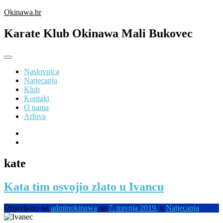
Preskoči
Okinawa.hr
na
sadržaj
Karate Klub Okinawa Mali Bukovec
Naslovnica
Natjecanja
Klub
Kontakt
O nama
Arhiva
kate
Kata tim osvojio zlato u Ivancu
Objavljeno od
adminokinawa
na
7. travnja 2019.
u
Natjecanja