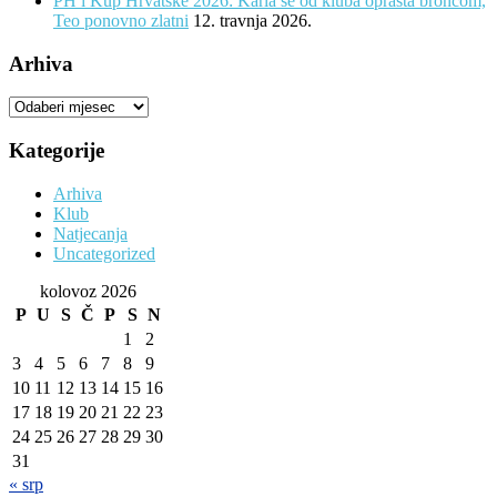
PH i Kup Hrvatske 2026: Karla se od kluba oprašta broncom,
Teo ponovno zlatni
12. travnja 2026.
Arhiva
Arhiva
Kategorije
Arhiva
Klub
Natjecanja
Uncategorized
kolovoz 2026
P
U
S
Č
P
S
N
1
2
3
4
5
6
7
8
9
10
11
12
13
14
15
16
17
18
19
20
21
22
23
24
25
26
27
28
29
30
31
« srp