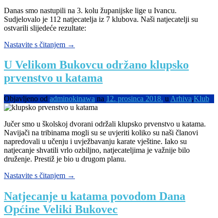
Danas smo nastupili na 3. kolu županijske lige u Ivancu.
Sudjelovalo je 112 natjecatelja iz 7 klubova. Naši natjecatelji su
ostvarili slijedeće rezultate:
“Kata
Nastavite s čitanjem
→
tim
osvojio
U Velikom Bukovcu održano klupsko
zlato
prvenstvo u katama
u
Ivancu”
Objavljeno od
adminokinawa
na
12. prosinca 2018.
u
Arhiva
,
Klub
Jučer smo u školskoj dvorani održali klupsko prvenstvo u katama.
Navijači na tribinama mogli su se uvjeriti koliko su naši članovi
napredovali u učenju i uvježbavanju karate vještine. Iako su
natjecanje shvatili vrlo ozbiljno, natjecateljima je važnije bilo
druženje. Prestiž je bio u drugom planu.
“U
Nastavite s čitanjem
→
Velikom
Bukovcu
Natjecanje u katama povodom Dana
održano
Općine Veliki Bukovec
klupsko