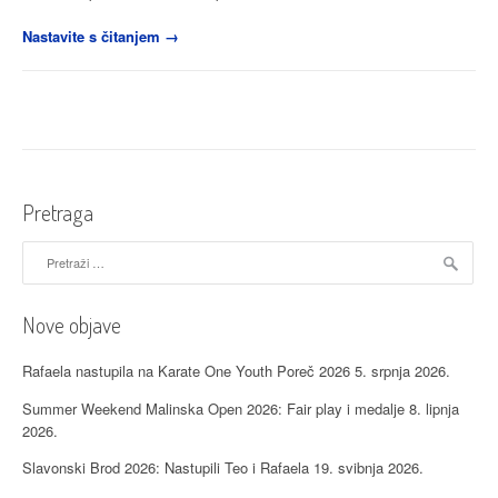
“Održano
Nastavite s čitanjem
→
međuklupsko
natjecanje
u
Svetom
Petru”
Pretraga
Pretraži:
Nove objave
Rafaela nastupila na Karate One Youth Poreč 2026
5. srpnja 2026.
Summer Weekend Malinska Open 2026: Fair play i medalje
8. lipnja
2026.
Slavonski Brod 2026: Nastupili Teo i Rafaela
19. svibnja 2026.