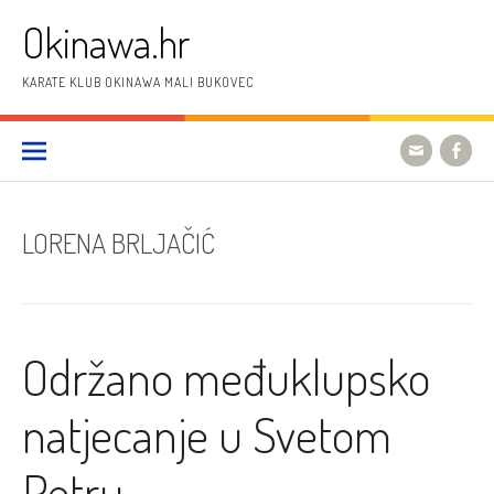
Preskoči
Okinawa.hr
na
sadržaj
KARATE KLUB OKINAWA MALI BUKOVEC
LORENA BRLJAČIĆ
Održano međuklupsko
natjecanje u Svetom
Petru