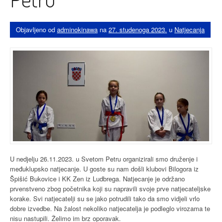
Objavljeno od
adminokinawa
na
27. studenoga 2023.
u
Natjecanja
U nedjelju 26.11.2023. u Svetom Petru organizirali smo druženje i
međuklupsko natjecanje. U goste su nam došli klubovi Bilogora iz
Špišić Bukovice i KK Zen iz Ludbrega. Natjecanje je održano
prvenstveno zbog početnika koji su napravili svoje prve natjecateljske
korake. Svi natjecatelji su se jako potrudili tako da smo vidjeli vrlo
dobre izvedbe. Na žalost nekoliko natjecatelja je podleglo virozama te
nisu nastupili. Želimo im brz oporavak.