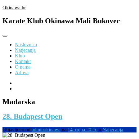
Preskoči
Okinawa.hr
na
sadržaj
Karate Klub Okinawa Mali Bukovec
Naslovnica
Natjecanja
Klub
Kontakt
O nama
Arhiva
Mađarska
28. Budapest Open
Objavljeno od
adminokinawa
na
14. rujna 2025.
u
Natjecanja