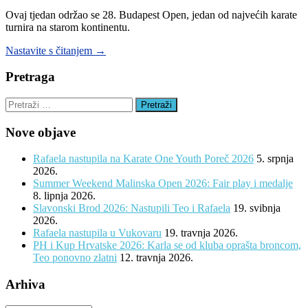
Ovaj tjedan održao se 28. Budapest Open, jedan od najvećih karate
turnira na starom kontinentu.
“28.
Nastavite s čitanjem
→
Budapest
Open”
Pretraga
Pretraži:
Nove objave
Rafaela nastupila na Karate One Youth Poreč 2026
5. srpnja
2026.
Summer Weekend Malinska Open 2026: Fair play i medalje
8. lipnja 2026.
Slavonski Brod 2026: Nastupili Teo i Rafaela
19. svibnja
2026.
Rafaela nastupila u Vukovaru
19. travnja 2026.
PH i Kup Hrvatske 2026: Karla se od kluba oprašta broncom,
Teo ponovno zlatni
12. travnja 2026.
Arhiva