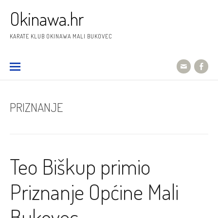
Preskoči
Okinawa.hr
na
sadržaj
KARATE KLUB OKINAWA MALI BUKOVEC
PRIZNANJE
Teo Biškup primio
Priznanje Općine Mali
Bukovec