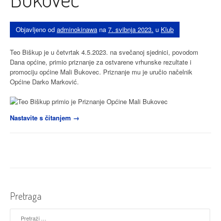
Objavljeno od
adminokinawa
na
7. svibnja 2023.
u
Klub
Teo Biškup je u četvrtak 4.5.2023. na svečanoj sjednici, povodom
Dana općine, primio priznanje za ostvarene vrhunske rezultate i
promociju općine Mali Bukovec. Priznanje mu je uručio načelnik
Općine Darko Marković.
“Teo
Nastavite s čitanjem
→
Biškup
primio
Priznanje
Općine
Mali
Bukovec”
Pretraga
Pretraži: