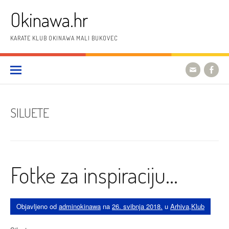
Preskoči
Okinawa.hr
na
sadržaj
KARATE KLUB OKINAWA MALI BUKOVEC
SILUETE
Fotke za inspiraciju…
Objavljeno od
adminokinawa
na
26. svibnja 2018.
u
Arhiva
,
Klub