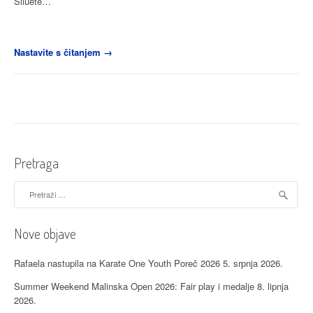
Siluete…
“Fotke
Nastavite s čitanjem
→
za
inspiraciju…”
Pretraga
Pretraži:
Nove objave
Rafaela nastupila na Karate One Youth Poreč 2026
5. srpnja 2026.
Summer Weekend Malinska Open 2026: Fair play i medalje
8. lipnja
2026.