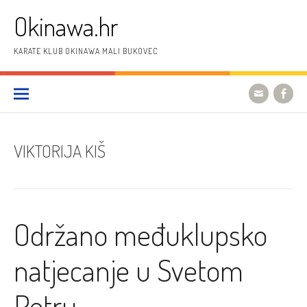
Preskoči
Okinawa.hr
na
sadržaj
KARATE KLUB OKINAWA MALI BUKOVEC
VIKTORIJA KIŠ
Održano međuklupsko
natjecanje u Svetom
Petru