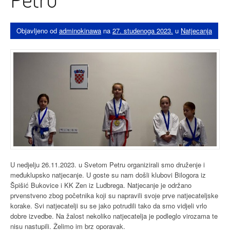
Objavljeno od
adminokinawa
na
27. studenoga 2023.
u
Natjecanja
U nedjelju 26.11.2023. u Svetom Petru organizirali smo druženje i
međuklupsko natjecanje. U goste su nam došli klubovi Bilogora iz
Špišić Bukovice i KK Zen iz Ludbrega. Natjecanje je održano
prvenstveno zbog početnika koji su napravili svoje prve natjecateljske
korake. Svi natjecatelji su se jako potrudili tako da smo vidjeli vrlo
dobre izvedbe. Na žalost nekoliko natjecatelja je podleglo virozama te
nisu nastupili. Želimo im brz oporavak.