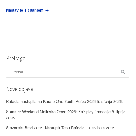
“Održano
Nastavite s čitanjem
→
međuklupsko
natjecanje
u
Svetom
Petru”
Pretraga
Pretraži:
Nove objave
Rafaela nastupila na Karate One Youth Poreč 2026
5. srpnja 2026.
Summer Weekend Malinska Open 2026: Fair play i medalje
8. lipnja
2026.
Slavonski Brod 2026: Nastupili Teo i Rafaela
19. svibnja 2026.