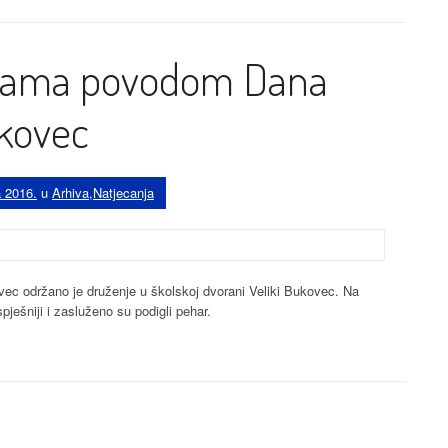
atama povodom Dana
ukovec
a 2016.
u
Arhiva
,
Natjecanja
ec održano je druženje u školskoj dvorani Veliki Bukovec. Na
spješniji i zasluženo su podigli pehar.