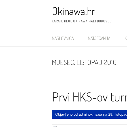
Preskoči
Okinawa.hr
na
sadržaj
KARATE KLUB OKINAWA MALI BUKOVEC
NASLOVNICA
NATJECANJA
K
MJESEC:
LISTOPAD 2016.
Prvi HKS-ov tur
Objavljeno od
adminokinawa
na
29. listopa