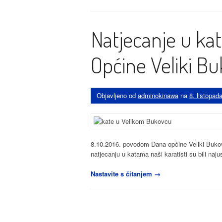
trening
za
pamćenje”
Natjecanje u k
Općine Veliki B
Objavljeno od
adminokinawa
na
8. listopad
8.10.2016. povodom Dana općine Veliki Bukov
natjecanju u katama naši karatisti su bili naju
“Natjecanje
Nastavite s čitanjem
→
u
katama
povodom
Dana