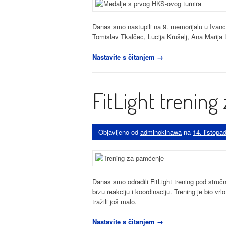
Danas smo nastupili na 9. memorijalu u Ivan
Tomislav Tkalčec, Lucija Krušelj, Ana Marija Li
“Prvi
Nastavite s čitanjem
→
HKS-
ov
turnir
FitLight trenin
i
uspjeh
za
Okinawu”
Objavljeno od
adminokinawa
na
14. listopa
Danas smo odradili FitLight trening pod stru
brzu reakciju i koordinaciju. Trening je bio vrl
tražili još malo.
“FitLight
Nastavite s čitanjem
→