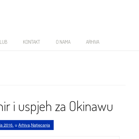
LUB
KONTAKT
O NAMA
ARHIVA
nir i uspjeh za Okinawu
da 2016.
u
Arhiva
,
Natjecanja