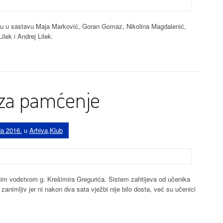
cu u sastavu Maja Marković, Goran Gomaz, Nikolina Magdalenić,
lek i Andrej Lilek.
g za pamćenje
da 2016.
u
Arhiva
,
Klub
čnim vodstvom g. Krešimira Gregurića. Sistem zahtijeva od učenika
o zanimljiv jer ni nakon dva sata vježbi nije bilo dosta, već su učenici