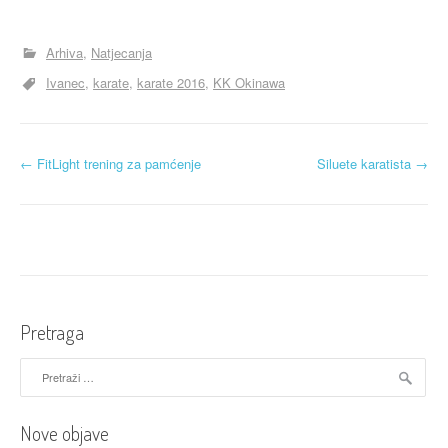
Arhiva
Natjecanja
Ivanec
karate
karate 2016
KK Okinawa
N
←
FitLight trening za pamćenje
Siluete karatista
→
a
v
i
g
Pretraga
a
Pretraži:
c
i
Nove objave