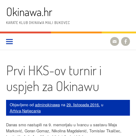
Preskoči
Okinawa.hr
na
sadržaj
KARATE KLUB OKINAWA MALI BUKOVEC
Prvi HKS-ov turnir i
uspjeh za Okinawu
Objavljeno od
adminokinawa
na
29. listopada 2016.
u
Arhiva
,
Natjecanja
Danas smo nastupili na 9. memorijalu u Ivancu u sastavu Maja
Marković, Goran Gomaz, Nikolina Magdalenić, Tomislav Tkalčec,