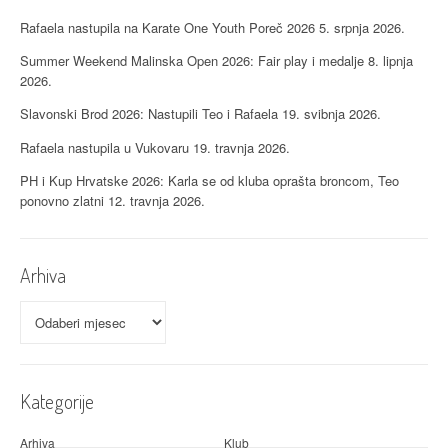
j
Rafaela nastupila na Karate One Youth Poreč 2026
5. srpnja 2026.
a
Summer Weekend Malinska Open 2026: Fair play i medalje
8. lipnja
o
2026.
b
Slavonski Brod 2026: Nastupili Teo i Rafaela
19. svibnja 2026.
j
Rafaela nastupila u Vukovaru
19. travnja 2026.
PH i Kup Hrvatske 2026: Karla se od kluba oprašta broncom, Teo
a
ponovno zlatni
12. travnja 2026.
v
a
Arhiva
Arhiva
Kategorije
Arhiva
Klub