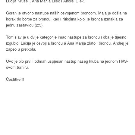
Lucija Krušelj, Ana Marija Lilek i Andrej Lilek.
Goran je otvorio nastupe naših osvojenom broncom. Maja je došla na
korak do borbe za broncu, kao i Nikolina kojoj je bronca izmakla za
jednu zastavicu (2:3).
Tomislav je u dvije kategorije imao nastupe za broncu i oba je tijesno
izgubio. Lucija je osvojila broncu a Ana Marija zlato i broncu. Andrej je
zapeo u pretkolu.
Ovo je bio prvi i odmah uspješan nastup našeg kluba na jednom HKS-
ovom turniru.
Čestitke!!!