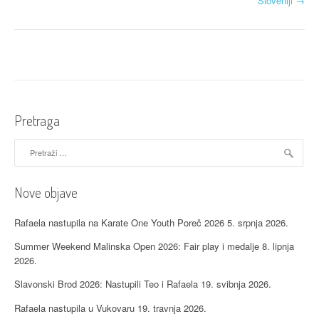
a
Sloveniji
→
v
i
g
a
Pretraga
c
Pretraži:
i
j
Nove objave
a
Rafaela nastupila na Karate One Youth Poreč 2026
5. srpnja 2026.
o
Summer Weekend Malinska Open 2026: Fair play i medalje
8. lipnja
b
2026.
j
Slavonski Brod 2026: Nastupili Teo i Rafaela
19. svibnja 2026.
a
Rafaela nastupila u Vukovaru
19. travnja 2026.