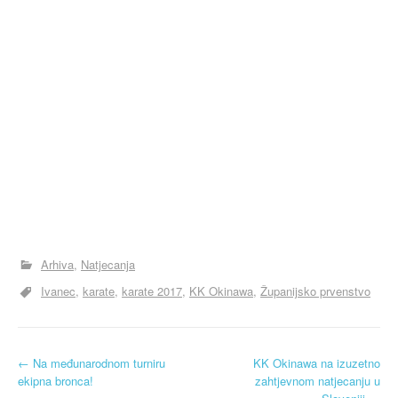
Arhiva
Natjecanja
Ivanec
karate
karate 2017
KK Okinawa
Županijsko prvenstvo
N
←
Na međunarodnom turniru
KK Okinawa na izuzetno
ekipna bronca!
zahtjevnom natjecanju u