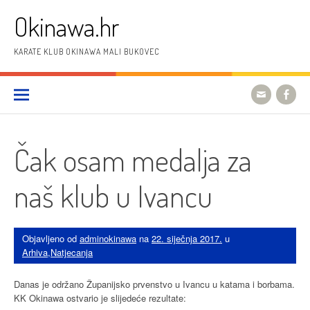
Preskoči
Okinawa.hr
na
sadržaj
KARATE KLUB OKINAWA MALI BUKOVEC
Čak osam medalja za
naš klub u Ivancu
Objavljeno od
adminokinawa
na
22. siječnja 2017.
u
Arhiva
,
Natjecanja
Danas je održano Županijsko prvenstvo u Ivancu u katama i borbama.
KK Okinawa ostvario je slijedeće rezultate: