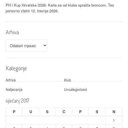
v
PH i Kup Hrvatske 2026: Karla se od kluba oprašta broncom, Teo
ponovno zlatni
12. travnja 2026.
a
Arhiva
Arhiva
Kategorije
Arhiva
Klub
Natjecanja
Uncategorized
siječanj 2017
P
U
S
Č
P
S
N
1