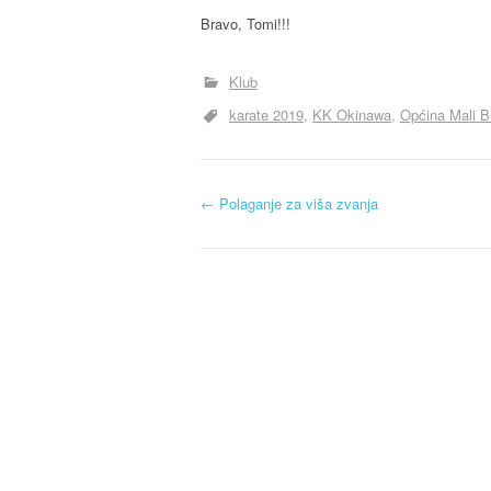
Bravo, Tomi!!!
Klub
karate 2019
KK Okinawa
Općina Mali 
N
←
Polaganje za viša zvanja
a
v
i
g
a
c