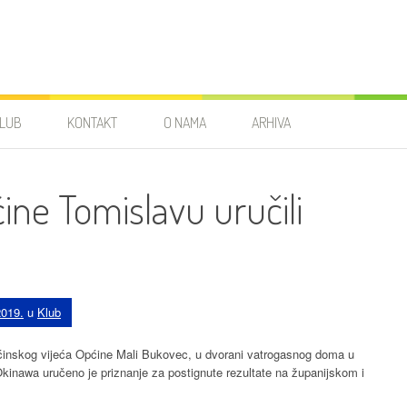
LUB
KONTAKT
O NAMA
ARHIVA
ine Tomislavu uručili
2019.
u
Klub
pćinskog vijeća Općine Mali Bukovec, u dvorani vatrogasnog doma u
nawa uručeno je priznanje za postignute rezultate na županijskom i