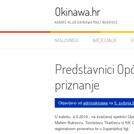
Preskoči
Okinawa.hr
na
sadržaj
KARATE KLUB OKINAWA MALI BUKOVEC
NASLOVNICA
NATJECANJA
K
Predstavnici Opć
priznanje
Objavljeno od
adminokinawa
na
5. svibnja 
U subotu, 4.5.2019., na svečanoj sjednici O
Malom Bukovcu, Tomislavu Tkalčecu iz KK Oki
regionalnom prvenstvu te u županijskoj ligi.