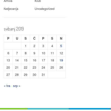
Arhiva
Klub
Natjecanja
Uncategorized
svibanj 2019
P
U
S
Č
P
S
N
1
2
3
4
5
6
7
8
9
10
11
12
13
14
15
16
17
18
19
20
21
22
23
24
25
26
27
28
29
30
31
« tra
srp »