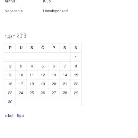
Arhiva
Klub
Natjecanja
Uncategorized
rujan 2019
P
U
S
Č
P
S
N
1
2
3
4
5
6
7
8
9
10
11
12
13
14
15
16
17
18
19
20
21
22
23
24
25
26
27
28
29
30
« kol
lis »