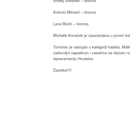
Andrej Štefanec – bronca
Antonio Mlinarić – bronca
Lana Mužic – bronca.
Michelle Kovaček je zaustavljena u prvom kol
Tomislav je nastupio u kategoriji kadeta. Mal
zadovoljni napretkom i veselimo se idućem n
reprezentaciju Hrvatske.
Čestitke!!!!