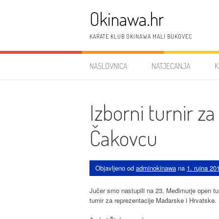
Preskoči
Okinawa.hr
na
sadržaj
KARATE KLUB OKINAWA MALI BUKOVEC
NASLOVNICA
NATJECANJA
K
Izborni turnir za
Čakovcu
Objavljeno od
adminokinawa
na
1. rujna 20
Jučer smo nastupili na 23. Međimurje open turn
turnir za reprezentacije Mađarske i Hrvatske. 