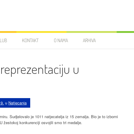
LUB
KONTAKT
O NAMA
ARHIVA
 reprezentaciju u
19.
u
Natjecanja
iru. Sudjelovalo je 1011 natjecatelja iz 15 zemalja. Bio je to izborni
U žestokoj konkurenciji osvojili smo tri medalje.