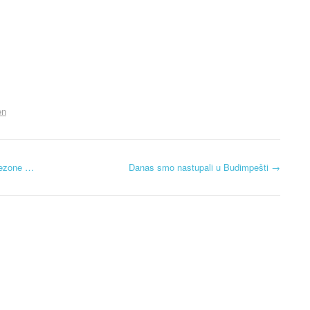
en
sezone …
Danas smo nastupali u Budimpešti
→