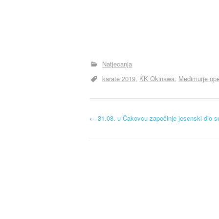
Natjecanja
karate 2019
KK Okinawa
Međimurje op
N
←
31.08. u Čakovcu započinje jesenski dio 
a
v
i
g