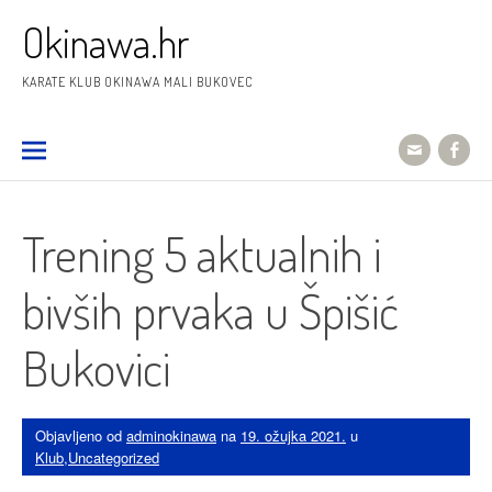
Preskoči
Okinawa.hr
na
sadržaj
KARATE KLUB OKINAWA MALI BUKOVEC
Trening 5 aktualnih i
bivših prvaka u Špišić
Bukovici
Objavljeno od
adminokinawa
na
19. ožujka 2021.
u
Klub
,
Uncategorized