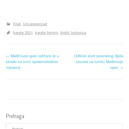
Klub
Uncategorized
karate 2021
karate trening
špišić bukovica
N
←
Međimurje open održano je u
Odličan start jesenskog dijela
skladu sa svim epidemiološkim
sezone na turniru Međimurje
a
mjerama
open
→
v
i
g
a
Pretraga
c
Pretraži: