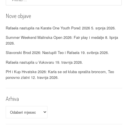
i
j
Nove objave
a
Rafaela nastupila na Karate One Youth Poreč 2026
5. srpnja 2026.
o
Summer Weekend Malinska Open 2026: Fair play i medalje
8. lipnja
b
2026.
j
Slavonski Brod 2026: Nastupili Teo i Rafaela
19. svibnja 2026.
a
Rafaela nastupila u Vukovaru
19. travnja 2026.
v
PH i Kup Hrvatske 2026: Karla se od kluba oprašta broncom, Teo
ponovno zlatni
12. travnja 2026.
a
Arhiva
Arhiva