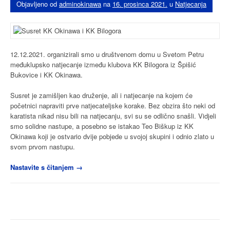
Objavljeno od
adminokinawa
na
16. prosinca 2021.
u
Natjecanja
12.12.2021. organizirali smo u društvenom domu u Svetom Petru
međuklupsko natjecanje između klubova KK Bilogora iz Špišić
Bukovice i KK Okinawa.
Susret je zamišljen kao druženje, ali i natjecanje na kojem će
početnici napraviti prve natjecateljske korake. Bez obzira što neki od
karatista nikad nisu bili na natjecanju, svi su se odlično snašli. Vidjeli
smo solidne nastupe, a posebno se istakao Teo Biškup iz KK
Okinawa koji je ostvario dvije pobjede u svojoj skupini i odnio zlato u
svom prvom nastupu.
“Natjecanje
Nastavite s čitanjem
→
i
druženje
s
članovima
KK
Bilogora”