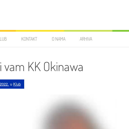
LUB
KONTAKT
O NAMA
ARHIVA
li vam KK Okinawa
 2022.
u
Klub