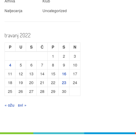
Arhiva
Klub
Natjecanja
Uncategorized
travanj 2022
P
U
S
Č
P
S
N
1
2
3
4
5
6
7
8
9
10
11
12
13
14
15
16
17
18
19
20
21
22
23
24
25
26
27
28
29
30
« ožu
svi »