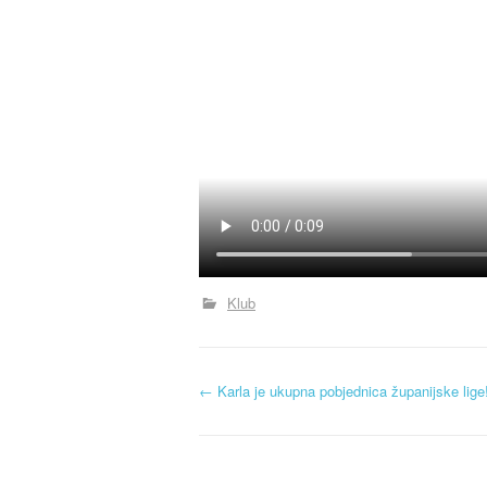
Klub
N
←
Karla je ukupna pobjednica županijske lige
a