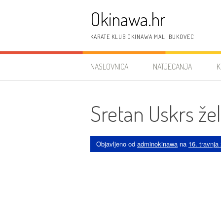
Preskoči
Okinawa.hr
na
sadržaj
KARATE KLUB OKINAWA MALI BUKOVEC
NASLOVNICA
NATJECANJA
K
Sretan Uskrs že
Objavljeno od
adminokinawa
na
16. travnja