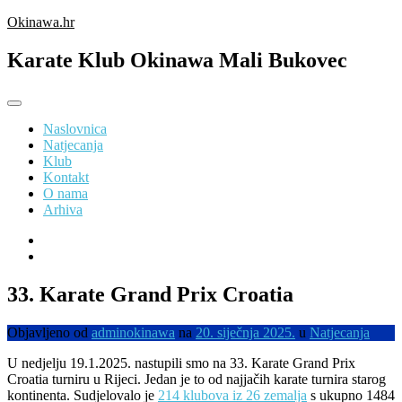
Preskoči
Okinawa.hr
na
sadržaj
Karate Klub Okinawa Mali Bukovec
Naslovnica
Natjecanja
Klub
Kontakt
O nama
Arhiva
33. Karate Grand Prix Croatia
Objavljeno od
adminokinawa
na
20. siječnja 2025.
u
Natjecanja
U nedjelju 19.1.2025. nastupili smo na 33. Karate Grand Prix
Croatia turniru u Rijeci. Jedan je to od najjačih karate turnira starog
kontinenta. Sudjelovalo je
214 klubova iz 26 zemalja
s ukupno 1484