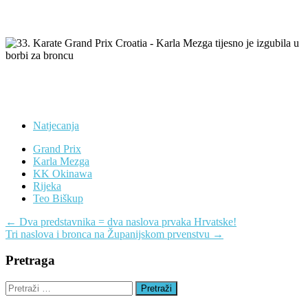
Natjecanja
Grand Prix
Karla Mezga
KK Okinawa
Rijeka
Teo Biškup
Navigacija
←
Dva predstavnika = dva naslova prvaka Hrvatske!
Tri naslova i bronca na Županijskom prvenstvu
→
objava
Pretraga
Pretraži: