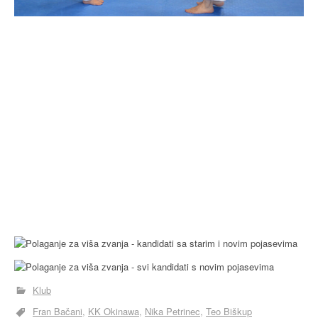
Klub
Fran Bačani
KK Okinawa
Nika Petrinec
Teo Biškup