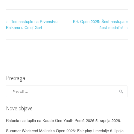
N
←
Teo nastupio na Prvenstvu
Krk Open 2025: Šest nastupa =
Balkana u Crnoj Gori
šest medalja!
→
a
v
i
g
a
Pretraga
c
Pretraži:
i
j
Nove objave
a
Rafaela nastupila na Karate One Youth Poreč 2026
5. srpnja 2026.
o
Summer Weekend Malinska Open 2026: Fair play i medalje
8. lipnja