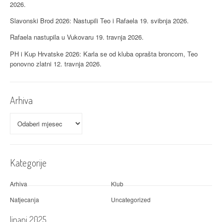
2026.
b
Slavonski Brod 2026: Nastupili Teo i Rafaela
19. svibnja 2026.
j
Rafaela nastupila u Vukovaru
19. travnja 2026.
a
PH i Kup Hrvatske 2026: Karla se od kluba oprašta broncom, Teo
v
ponovno zlatni
12. travnja 2026.
a
Arhiva
Arhiva
Kategorije
Arhiva
Klub
Natjecanja
Uncategorized
lipanj 2025