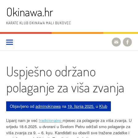
Preskoči
Okinawa.hr
na
sadržaj
KARATE KLUB OKINAWA MALI BUKOVEC
Uspješno održano
polaganje za viša zvanja
Objavljeno od
adminokinawa
na
19. lipnja 2025.
u
Klub
Lipanj nam je već
tradicionalno
mjesec za polaganje za viša zvanja. U
srijedu 18.6.2025. u dvorani u Svetom Petru održali smo polaganje za
viša zvanja za 9. – 6. kyu. Kandidati su obavili sve tražene zadatke i