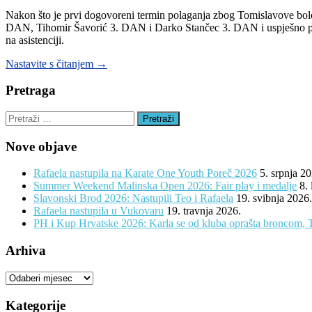
Nakon što je prvi dogovoreni termin polaganja zbog Tomislavove boles
DAN, Tihomir Šavorić 3. DAN i Darko Stančec 3. DAN i uspješno po
na asistenciji.
“Tomislav
Nastavite s čitanjem
→
položio
za
Pretraga
majstorsko
zvanje
Pretraži:
1.
DAN”
Nove objave
Rafaela nastupila na Karate One Youth Poreč 2026
5. srpnja 2
Summer Weekend Malinska Open 2026: Fair play i medalje
8.
Slavonski Brod 2026: Nastupili Teo i Rafaela
19. svibnja 2026.
Rafaela nastupila u Vukovaru
19. travnja 2026.
PH i Kup Hrvatske 2026: Karla se od kluba oprašta broncom, 
Arhiva
Arhiva
Kategorije