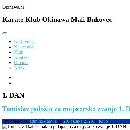
Preskoči
Okinawa.hr
na
sadržaj
Karate Klub Okinawa Mali Bukovec
Naslovnica
Natjecanja
Klub
Kontakt
O nama
Arhiva
1. DAN
Tomislav položio za majstorsko zvanje 1.
Objavljeno od
adminokinawa
na
28. ožujka 2023.
u
Klub