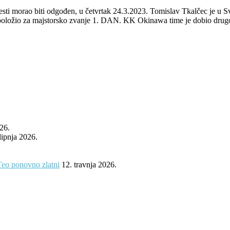
ti morao biti odgođen, u četvrtak 24.3.2023. Tomislav Tkalčec je u Sv
ložio za majstorsko zvanje 1. DAN. KK Okinawa time je dobio drugog
026.
 lipnja 2026.
Teo ponovno zlatni
12. travnja 2026.