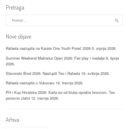
a
Pretraga
c
Pretraži:
i
j
Nove objave
a
Rafaela nastupila na Karate One Youth Poreč 2026
5. srpnja 2026.
o
Summer Weekend Malinska Open 2026: Fair play i medalje
8. lipnja
2026.
b
Slavonski Brod 2026: Nastupili Teo i Rafaela
19. svibnja 2026.
j
Rafaela nastupila u Vukovaru
19. travnja 2026.
a
PH i Kup Hrvatske 2026: Karla se od kluba oprašta broncom, Teo
v
ponovno zlatni
12. travnja 2026.
a
Arhiva