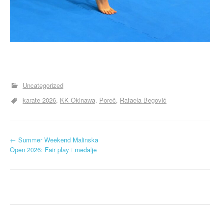
Uncategorized
karate 2026
KK Okinawa
Poreč
Rafaela Begović
N
←
Summer Weekend Malinska
Open 2026: Fair play i medalje
a
v
i
g