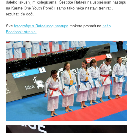
daleko iskusnijim kolegicama. Čestitke Rafaeli na uspješnom nastupu
na Karate One Youth Poreč i samo tako neka nastavi trenirati,
rezultati će doći.
Sve
fotografije s Rafaelinog nastupa
možete pronaći na
našoj
Facebook stranici
.