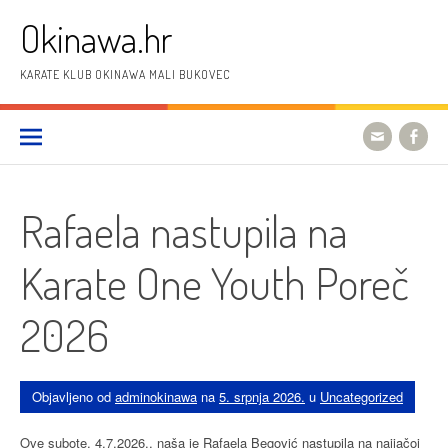
Preskoči
Okinawa.hr
na
sadržaj
KARATE KLUB OKINAWA MALI BUKOVEC
Rafaela nastupila na
Karate One Youth Poreč
2026
Objavljeno od
adminokinawa
na
5. srpnja 2026.
u
Uncategorized
Ove subote, 4.7.2026., naša je Rafaela Begović nastupila na najjačoj