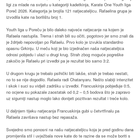
ligi za mlade na svijetu u kategoriji kadetkinja, Karate One Youth liga
Poreč 2026. Kategorija je brojila 121 natjecateljicu. Rafaelina grupa je
izvodila kate na borilištu broj 1.
Youth liga u Poreču je bilo daleko najveće natjecanje na kojem je
Rafaela nastupila. Trema i strah bili su očiti, pogotovo jer smo znali da
je ždrijeb nepovoljan po Rafaelu. Prvo kolo je izvukla standardno
opasnu Grkinju. U meču koji je bio izjednačen naša natjecateljica
odnosi pobjedu i ulazi u drugi krug. Strah zbog moguće pogreške
zakočio je Rafaelu pri izvedbi pa je rezultat bio samo 3:2.
U drugom krugu je trebalo psihički biti lakše, strah je trebao nestati,
no to se nije dogodilo. Rafaela radi Chatanyaru. Nešto slabiji intenzitet
i skok i suci su vidjeli zadršku u izvedbi. Francuskinja pobjeđuje 0:5,
no ocjene su pokazale zaostatak od 0,2 – 0,5 bodova što je zapravo
uz sigurniji nastup moglo lako donijeti pozitivan rezultat i treće kolo.
U daljnjem tijeku natjecanja Francuskinja gubi u četvrtfinalu pa
Rafaela završava nastup bez repasaža.
Svejedno smo ponosni na našu natjecateljicu koja je pred godinu dana
promijenila stil i uvježbala nove kate do te razine da se može boriti s