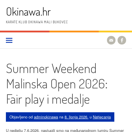
Preskoči
Okinawa.hr
na
sadržaj
KARATE KLUB OKINAWA MALI BUKOVEC
Summer Weekend
Malinska Open 2026:
Fair play i medalje
Objavljeno od
adminokinawa
na
8. lipnja 2026.
u
Natjecanja
U nedjelju 7.6.2026. nastupili smo na međunarodnom turniru Summer