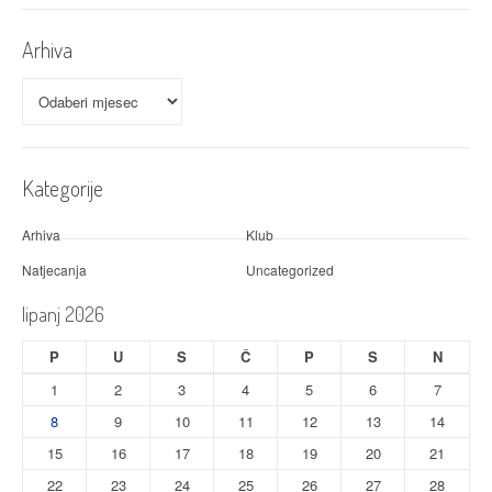
a
Arhiva
Arhiva
Kategorije
Arhiva
Klub
Natjecanja
Uncategorized
lipanj 2026
P
U
S
Č
P
S
N
1
2
3
4
5
6
7
8
9
10
11
12
13
14
15
16
17
18
19
20
21
22
23
24
25
26
27
28