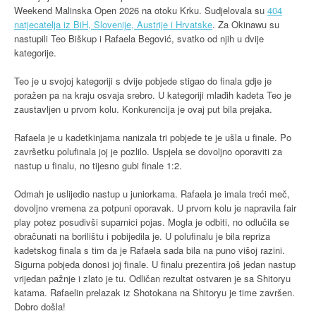
Weekend Malinska Open 2026 na otoku Krku. Sudjelovala su
404
natjecatelja iz BiH, Slovenije, Austrije i Hrvatske
. Za Okinawu su
nastupili Teo Biškup i Rafaela Begović, svatko od njih u dvije
kategorije.
Teo je u svojoj kategoriji s dvije pobjede stigao do finala gdje je
poražen pa na kraju osvaja srebro. U kategoriji mlađih kadeta Teo je
zaustavljen u prvom kolu. Konkurencija je ovaj put bila prejaka.
Rafaela je u kadetkinjama nanizala tri pobjede te je ušla u finale. Po
završetku polufinala joj je pozlilo. Uspjela se dovoljno oporaviti za
nastup u finalu, no tijesno gubi finale 1:2.
Odmah je uslijedio nastup u juniorkama. Rafaela je imala treći meč,
dovoljno vremena za potpuni oporavak. U prvom kolu je napravila fair
play potez posudivši suparnici pojas. Mogla je odbiti, no odlučila se
obračunati na borilištu i pobijedila je. U polufinalu je bila repriza
kadetskog finala s tim da je Rafaela sada bila na puno višoj razini.
Sigurna pobjeda donosi joj finale. U finalu prezentira još jedan nastup
vrijedan pažnje i zlato je tu. Odličan rezultat ostvaren je sa Shitoryu
katama. Rafaelin prelazak iz Shotokana na Shitoryu je time završen.
Dobro došla!