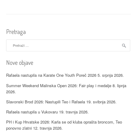
i
g
a
Pretraga
c
Pretraži:
i
j
Nove objave
a
Rafaela nastupila na Karate One Youth Poreč 2026
5. srpnja 2026.
o
Summer Weekend Malinska Open 2026: Fair play i medalje
8. lipnja
2026.
b
Slavonski Brod 2026: Nastupili Teo i Rafaela
19. svibnja 2026.
j
Rafaela nastupila u Vukovaru
19. travnja 2026.
a
PH i Kup Hrvatske 2026: Karla se od kluba oprašta broncom, Teo
v
ponovno zlatni
12. travnja 2026.