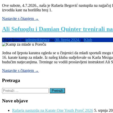
Ove subote, 4.7.2026., naša je Rafaela Begović nastupila na najjačoj li
izvodila kate na borilištu broj 1.
“Rafaela
Nastavite s čitanjem
→
nastupila
na
Ali Sofuoglu i Damian Quinter trenirali n
Karate
One
Objavljeno od
adminokinawa
na
30. lipnja 2024.
u
Klub
Youth
Poreč
2026”
Jedna od ljepota karatea ogleda se u činjenici da mladi sportaši mogu
16. karate kamp za mlade. Iz našeg kluba sudjelovale su Karla Mezga i
budućim natjecanjima. Treninge su vodili proslavljeni instruktori Ali
“Ali
Nastavite s čitanjem
→
Sofuoglu
i
Pretraga
Damian
Quinter
Pretraži:
trenirali
naše
Nove objave
ženske
uzdanice”
Rafaela nastupila na Karate One Youth Poreč 2026
5. srpnja 2