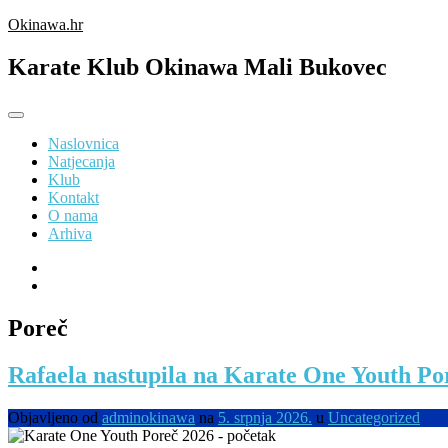
Preskoči
Okinawa.hr
na
sadržaj
Karate Klub Okinawa Mali Bukovec
Naslovnica
Natjecanja
Klub
Kontakt
O nama
Arhiva
Poreč
Rafaela nastupila na Karate One Youth Po
Objavljeno od
adminokinawa
na
5. srpnja 2026.
u
Uncategorized