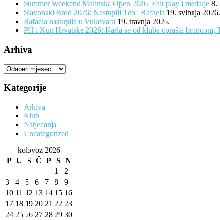
Summer Weekend Malinska Open 2026: Fair play i medalje
8.
Slavonski Brod 2026: Nastupili Teo i Rafaela
19. svibnja 2026.
Rafaela nastupila u Vukovaru
19. travnja 2026.
PH i Kup Hrvatske 2026: Karla se od kluba oprašta broncom, 
Arhiva
Arhiva
Kategorije
Arhiva
Klub
Natjecanja
Uncategorized
kolovoz 2026
P
U
S
Č
P
S
N
1
2
3
4
5
6
7
8
9
10
11
12
13
14
15
16
17
18
19
20
21
22
23
24
25
26
27
28
29
30