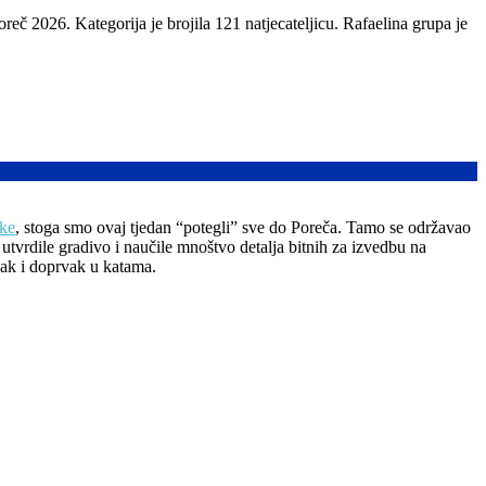
reč 2026. Kategorija je brojila 121 natjecateljicu. Rafaelina grupa je
ike
, stoga smo ovaj tjedan “potegli” sve do Poreča. Tamo se održavao
utvrdile gradivo i naučile mnoštvo detalja bitnih za izvedbu na
vak i doprvak u katama.