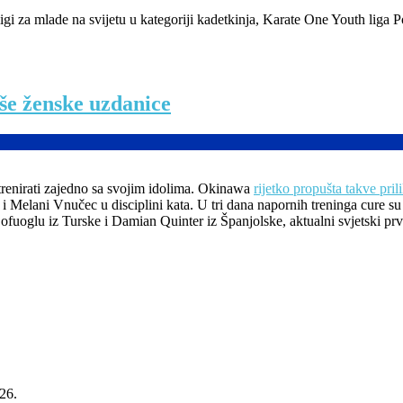
gi za mlade na svijetu u kategoriji kadetkinja, Karate One Youth liga Po
aše ženske uzdanice
 trenirati zajedno sa svojim idolima. Okinawa
rijetko propušta takve pril
 Melani Vnučec u disciplini kata. U tri dana napornih treninga cure su 
 Sofuoglu iz Turske i Damian Quinter iz Španjolske, aktualni svjetski pr
026.