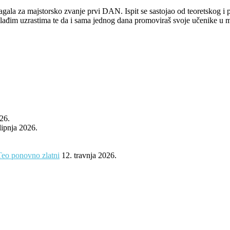
la za majstorsko zvanje prvi DAN. Ispit se sastojao od teoretskog i pra
 mlađim uzrastima te da i sama jednog dana promoviraš svoje učenike u m
026.
 lipnja 2026.
Teo ponovno zlatni
12. travnja 2026.