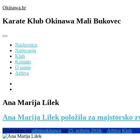
Preskoči
Okinawa.hr
na
sadržaj
Karate Klub Okinawa Mali Bukovec
Naslovnica
Natjecanja
Klub
Kontakt
O nama
Arhiva
Ana Marija Lilek
Ana Marija Lilek položila za majstorsko 
Objavljeno od
adminokinawa
na
25. svibnja 2018.
u
Arhiva
,
Klub