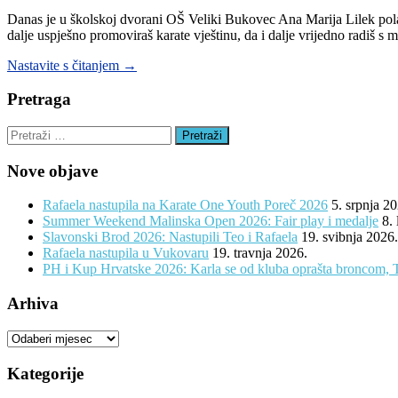
Danas je u školskoj dvorani OŠ Veliki Bukovec Ana Marija Lilek polaga
dalje uspješno promoviraš karate vještinu, da i dalje vrijedno radiš s
“Ana
Nastavite s čitanjem
→
Marija
Lilek
Pretraga
položila
za
Pretraži:
majstorsko
zvanje
Nove objave
prvi
DAN”
Rafaela nastupila na Karate One Youth Poreč 2026
5. srpnja 2
Summer Weekend Malinska Open 2026: Fair play i medalje
8.
Slavonski Brod 2026: Nastupili Teo i Rafaela
19. svibnja 2026.
Rafaela nastupila u Vukovaru
19. travnja 2026.
PH i Kup Hrvatske 2026: Karla se od kluba oprašta broncom, 
Arhiva
Arhiva
Kategorije