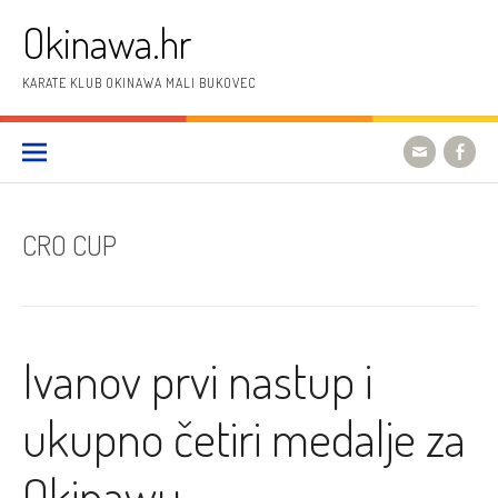
Preskoči
Okinawa.hr
na
sadržaj
KARATE KLUB OKINAWA MALI BUKOVEC
CRO CUP
Ivanov prvi nastup i
ukupno četiri medalje za
Okinawu