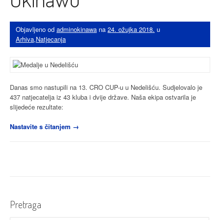
Objavljeno od
adminokinawa
na
24. ožujka 2018.
u
Arhiva
,
Natjecanja
Danas smo nastupili na 13. CRO CUP-u u Nedelišću. Sudjelovalo je
437 natjecatelja iz 43 kluba i dvije države. Naša ekipa ostvarila je
slijedeće rezultate:
“Ivanov
Nastavite s čitanjem
→
prvi
nastup
i
ukupno
četiri
medalje
za
Pretraga
Okinawu”