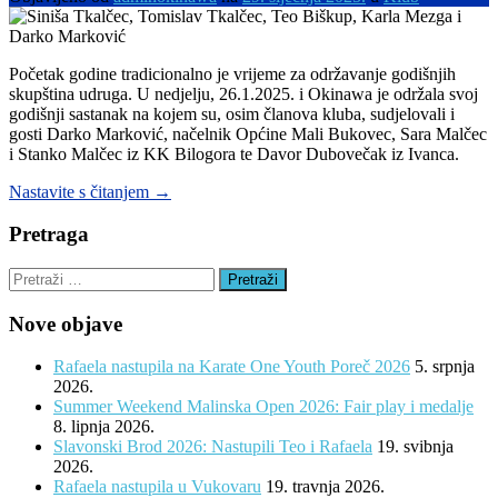
Početak godine tradicionalno je vrijeme za održavanje godišnjih
skupština udruga. U nedjelju, 26.1.2025. i Okinawa je održala svoj
godišnji sastanak na kojem su, osim članova kluba, sudjelovali i
gosti Darko Marković, načelnik Općine Mali Bukovec, Sara Malčec
i Stanko Malčec iz KK Bilogora te Davor Dubovečak iz Ivanca.
“Održana
Nastavite s čitanjem
→
Skupština
Okinawe:
Pretraga
Iza
nas
Pretraži:
je
najuspješnija
Nove objave
godina”
Rafaela nastupila na Karate One Youth Poreč 2026
5. srpnja
2026.
Summer Weekend Malinska Open 2026: Fair play i medalje
8. lipnja 2026.
Slavonski Brod 2026: Nastupili Teo i Rafaela
19. svibnja
2026.
Rafaela nastupila u Vukovaru
19. travnja 2026.