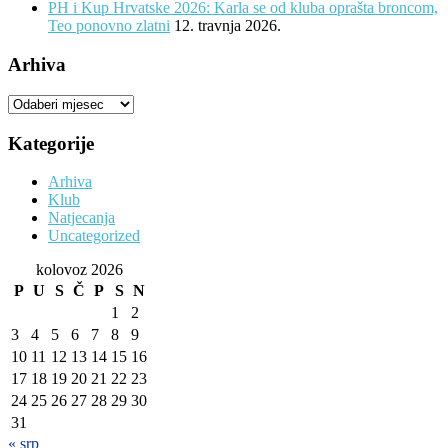
PH i Kup Hrvatske 2026: Karla se od kluba oprašta broncom,
Teo ponovno zlatni
12. travnja 2026.
Arhiva
Arhiva
Kategorije
Arhiva
Klub
Natjecanja
Uncategorized
kolovoz 2026
P
U
S
Č
P
S
N
1
2
3
4
5
6
7
8
9
10
11
12
13
14
15
16
17
18
19
20
21
22
23
24
25
26
27
28
29
30
31
« srp