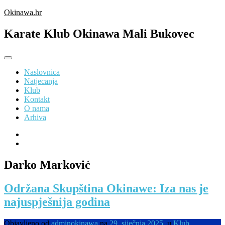
Preskoči
Okinawa.hr
na
sadržaj
Karate Klub Okinawa Mali Bukovec
Naslovnica
Natjecanja
Klub
Kontakt
O nama
Arhiva
Darko Marković
Održana Skupština Okinawe: Iza nas je
najuspješnija godina
Objavljeno od
adminokinawa
na
29. siječnja 2025.
u
Klub