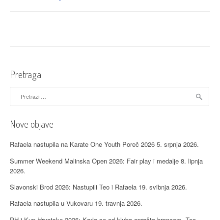
SZ
Hrvatske:
Muški
kata
tim
osvojio
zlato”
Pretraga
Pretraži:
Nove objave
Rafaela nastupila na Karate One Youth Poreč 2026
5. srpnja 2026.
Summer Weekend Malinska Open 2026: Fair play i medalje
8. lipnja
2026.
Slavonski Brod 2026: Nastupili Teo i Rafaela
19. svibnja 2026.
Rafaela nastupila u Vukovaru
19. travnja 2026.
PH i Kup Hrvatske 2026: Karla se od kluba oprašta broncom, Teo