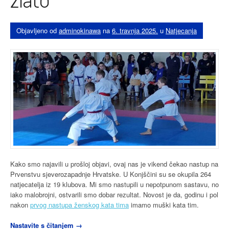
Objavljeno od
adminokinawa
na
6. travnja 2025.
u
Natjecanja
Kako smo najavili u prošloj objavi, ovaj nas je vikend čekao nastup na
Prvenstvu sjeverozapadnje Hrvatske. U Konjščini su se okupila 264
natjecatelja iz 19 klubova. Mi smo nastupili u nepotpunom sastavu, no
iako malobrojni, ostvarili smo dobar rezultat. Novost je da, godinu i pol
nakon
prvog nastupa ženskog kata tima
imamo muški kata tim.
“Prvenstvo
Nastavite s čitanjem
→