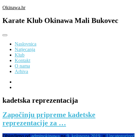
Preskoči
Okinawa.hr
na
sadržaj
Karate Klub Okinawa Mali Bukovec
Naslovnica
Natjecanja
Klub
Kontakt
O nama
Arhiva
kadetska reprezentacija
Započinju pripreme kadetske
reprezentacije za …
Objavljeno od
adminokinawa
na
9. kolovoza 2019.
u
Uncategorized