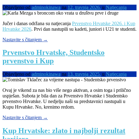
Objavljeno od
adminokinawa
na
12. travnja 2026.
u
Natjecanja
Jučer i danas održana su natjecanja
Prvenstvo Hrvatske 2026. i Kup
Hrvatske 2026
. Prvi dan nastupili su kadeti, juniori i U21 te studenti.
“PH
Nastavite s čitanjem
→
i
Kup
Prvenstvo Hrvatske, Studentsko
Hrvatske
prvenstvo i Kup
2026:
Karla
se
Objavljeno od
adminokinawa
na
13. travnja 2025.
u
Natjecanja
od
kluba
oprašta
Ovaj je vikend za nas bio više nego aktivan, a osim toga i prilično
broncom,
uspješan. Subota je bila dan za Prvenstvo Hrvatske i Studentsko
Teo
prvenstvo Hrvatske. U nedjelju naši su predstavnici nastupali u
ponovno
Kupu Hrvatske. No, krenimo redom.
zlatni”
“Prvenstvo
Nastavite s čitanjem
→
Hrvatske,
Studentsko
Kup Hrvatske: zlato i najbolji rezultat
prvenstvo