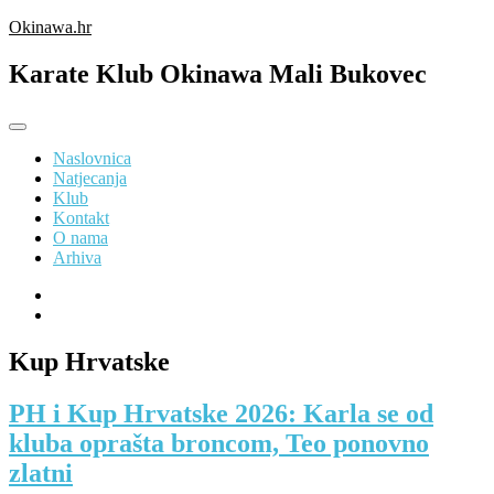
Preskoči
Okinawa.hr
na
sadržaj
Karate Klub Okinawa Mali Bukovec
Naslovnica
Natjecanja
Klub
Kontakt
O nama
Arhiva
Kup Hrvatske
PH i Kup Hrvatske 2026: Karla se od
kluba oprašta broncom, Teo ponovno
zlatni