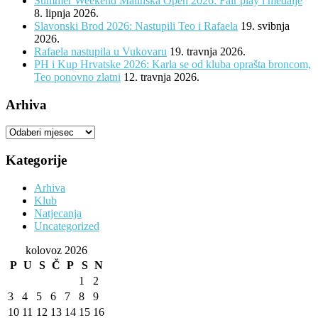
Summer Weekend Malinska Open 2026: Fair play i medalje
8. lipnja 2026.
Slavonski Brod 2026: Nastupili Teo i Rafaela
19. svibnja
2026.
Rafaela nastupila u Vukovaru
19. travnja 2026.
PH i Kup Hrvatske 2026: Karla se od kluba oprašta broncom,
Teo ponovno zlatni
12. travnja 2026.
Arhiva
Arhiva
Kategorije
Arhiva
Klub
Natjecanja
Uncategorized
kolovoz 2026
P
U
S
Č
P
S
N
1
2
3
4
5
6
7
8
9
10
11
12
13
14
15
16