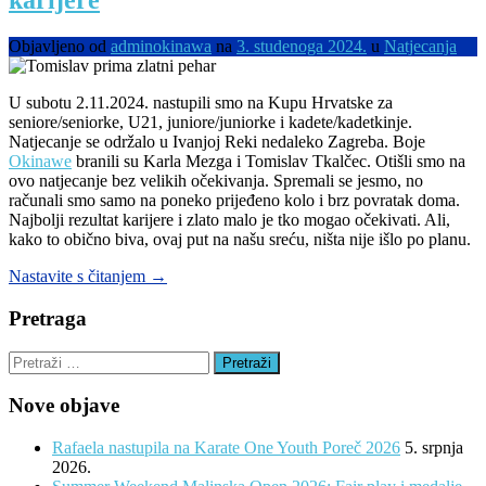
karijere
i
Kup”
Objavljeno od
adminokinawa
na
3. studenoga 2024.
u
Natjecanja
U subotu 2.11.2024. nastupili smo na Kupu Hrvatske za
seniore/seniorke, U21, juniore/juniorke i kadete/kadetkinje.
Natjecanje se održalo u Ivanjoj Reki nedaleko Zagreba. Boje
Okinawe
branili su Karla Mezga i Tomislav Tkalčec. Otišli smo na
ovo natjecanje bez velikih očekivanja. Spremali se jesmo, no
računali smo samo na poneko prijeđeno kolo i brz povratak doma.
Najbolji rezultat karijere i zlato malo je tko mogao očekivati. Ali,
kako to obično biva, ovaj put na našu sreću, ništa nije išlo po planu.
“Kup
Nastavite s čitanjem
→
Hrvatske:
zlato
Pretraga
i
najbolji
Pretraži:
rezultat
karijere”
Nove objave
Rafaela nastupila na Karate One Youth Poreč 2026
5. srpnja
2026.