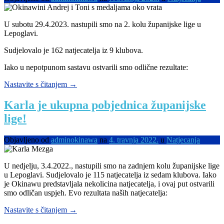
U subotu 29.4.2023. nastupili smo na 2. kolu županijske lige u
Lepoglavi.
Sudjelovalo je 162 natjecatelja iz 9 klubova.
Iako u nepotpunom sastavu ostvarili smo odlične rezultate:
“Okinawino
Nastavite s čitanjem
→
finale
u
Karla je ukupna pobjednica županijske
kategoriji
lige!
starijih
učenika”
Objavljeno od
adminokinawa
na
4. travnja 2022.
u
Natjecanja
U nedjelju, 3.4.2022., nastupili smo na zadnjem kolu županijske lige
u Lepoglavi. Sudjelovalo je 115 natjecatelja iz sedam klubova. Iako
je Okinawu predstavljala nekolicina natjecatelja, i ovaj put ostvarili
smo odličan uspjeh. Evo rezultata naših natjecatelja:
“Karla
Nastavite s čitanjem
→
je