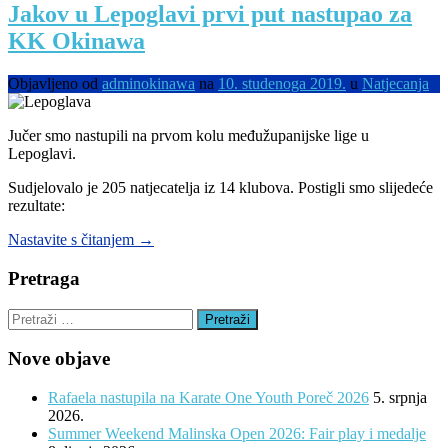
ukupna
Jakov u Lepoglavi prvi put nastupao za
pobjednica
KK Okinawa
županijske
lige!”
Objavljeno od
adminokinawa
na
10. studenoga 2019.
u
Natjecanja
Jučer smo nastupili na prvom kolu međužupanijske lige u
Lepoglavi.
Sudjelovalo je 205 natjecatelja iz 14 klubova. Postigli smo slijedeće
rezultate:
“Jakov
Nastavite s čitanjem
→
u
Lepoglavi
Pretraga
prvi
put
Pretraži:
nastupao
za
Nove objave
KK
Okinawa”
Rafaela nastupila na Karate One Youth Poreč 2026
5. srpnja
2026.
Summer Weekend Malinska Open 2026: Fair play i medalje