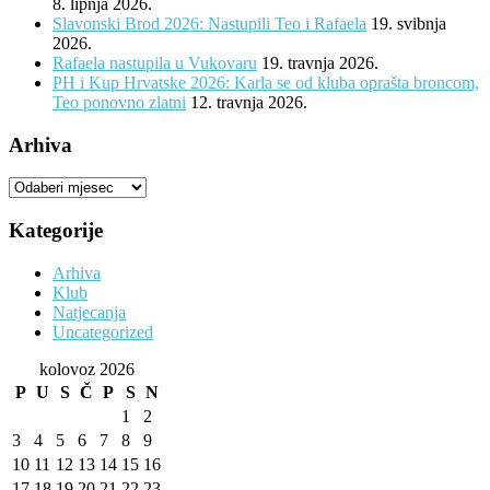
8. lipnja 2026.
Slavonski Brod 2026: Nastupili Teo i Rafaela
19. svibnja
2026.
Rafaela nastupila u Vukovaru
19. travnja 2026.
PH i Kup Hrvatske 2026: Karla se od kluba oprašta broncom,
Teo ponovno zlatni
12. travnja 2026.
Arhiva
Arhiva
Kategorije
Arhiva
Klub
Natjecanja
Uncategorized
kolovoz 2026
P
U
S
Č
P
S
N
1
2
3
4
5
6
7
8
9
10
11
12
13
14
15
16
17
18
19
20
21
22
23