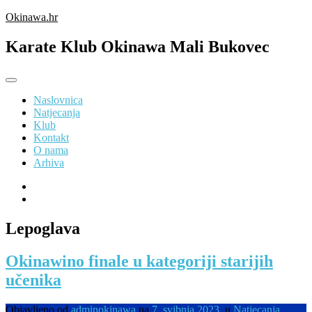
Preskoči
Okinawa.hr
na
sadržaj
Karate Klub Okinawa Mali Bukovec
Naslovnica
Natjecanja
Klub
Kontakt
O nama
Arhiva
Lepoglava
Okinawino finale u kategoriji starijih
učenika
Objavljeno od
adminokinawa
na
7. svibnja 2023.
u
Natjecanja