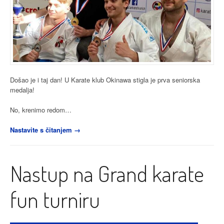
Došao je i taj dan! U Karate klub Okinawa stigla je prva seniorska
medalja!
No, krenimo redom…
“Prva
Nastavite s čitanjem
→
seniorska
medalja:
Tomislav
Nastup na Grand karate
Tkalčec
osvojio
broncu
fun turniru
na
PH”