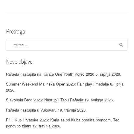
karate
fun
turniru”
Pretraga
Pretraži:
Nove objave
Rafaela nastupila na Karate One Youth Poreč 2026
5. srpnja 2026.
Summer Weekend Malinska Open 2026: Fair play i medalje
8. lipnja
2026.
Slavonski Brod 2026: Nastupili Teo i Rafaela
19. svibnja 2026.
Rafaela nastupila u Vukovaru
19. travnja 2026.
PH i Kup Hrvatske 2026: Karla se od kluba oprašta broncom, Teo
ponovno zlatni
12. travnja 2026.