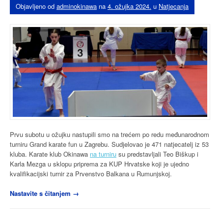
Objavljeno od
adminokinawa
na
4. ožujka 2024.
u
Natjecanja
Prvu subotu u ožujku nastupili smo na trećem po redu međunarodnom
turniru Grand karate fun u Zagrebu. Sudjelovao je 471 natjecatelj iz 53
kluba. Karate klub Okinawa
na turniru
su predstavljali Teo Biškup i
Karla Mezga u sklopu priprema za KUP Hrvatske koji je ujedno
kvalifikacijski turnir za Prvenstvo Balkana u Rumunjskoj.
“Nastup
Nastavite s čitanjem
→
na
Grand