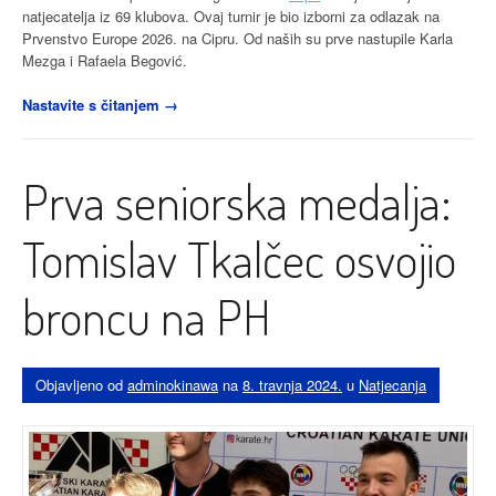
natjecatelja iz 69 klubova. Ovaj turnir je bio izborni za odlazak na
Prvenstvo Europe 2026. na Cipru. Od naših su prve nastupile Karla
Mezga i Rafaela Begović.
“12.
Nastavite s čitanjem
→
Zagreb
karate
kup:
Prva seniorska medalja:
Teo
ponovno
zlatni”
Tomislav Tkalčec osvojio
broncu na PH
Objavljeno od
adminokinawa
na
8. travnja 2024.
u
Natjecanja