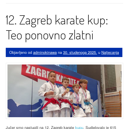
postao
trener”
12. Zagreb karate kup:
Teo ponovno zlatni
Objavljeno od
adminokinawa
na
30. studenoga 2025.
u
Natjecanja
Jučer smo nastupili na 12. Zagreb karate
kupu
. Sudjelovalo je 615