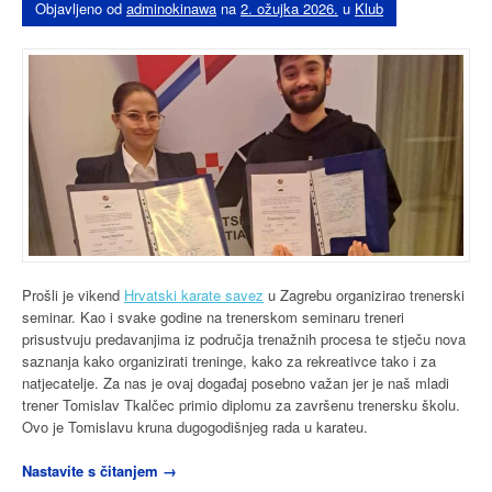
Objavljeno od
adminokinawa
na
2. ožujka 2026.
u
Klub
Prošli je vikend
Hrvatski karate savez
u Zagrebu organizirao trenerski
seminar. Kao i svake godine na trenerskom seminaru treneri
prisustvuju predavanjima iz područja trenažnih procesa te stječu nova
saznanja kako organizirati treninge, kako za rekreativce tako i za
natjecatelje. Za nas je ovaj događaj posebno važan jer je naš mladi
trener Tomislav Tkalčec primio diplomu za završenu trenersku školu.
Ovo je Tomislavu kruna dugogodišnjeg rada u karateu.
“Tomislav
Nastavite s čitanjem
→
Tkalčec