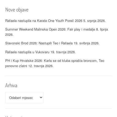
i
j
Nove objave
a
Rafaela nastupila na Karate One Youth Poreč 2026
5. srpnja 2026.
o
Summer Weekend Malinska Open 2026: Fair play i medalje
8. lipnja
2026.
b
Slavonski Brod 2026: Nastupili Teo i Rafaela
19. svibnja 2026.
j
Rafaela nastupila u Vukovaru
19. travnja 2026.
a
PH i Kup Hrvatske 2026: Karla se od kluba oprašta broncom, Teo
v
ponovno zlatni
12. travnja 2026.
a
Arhiva
Arhiva