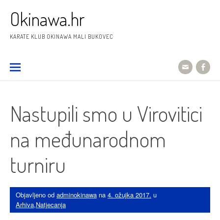
Preskoči
Okinawa.hr
na
sadržaj
KARATE KLUB OKINAWA MALI BUKOVEC
Nastupili smo u Virovitici
na međunarodnom
turniru
Objavljeno od
adminokinawa
na
4. ožujka 2017.
u
Arhiva
,
Natjecanja