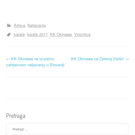
Arhiva
Natjecanja
karate
karate 2017
KK Okinawa
Virovitica
N
←
KK Okinawa na izuzetno
KK Okinawa na Zelenoj čistki!
→
zahtjevnom natjecanju u Sloveniji
a
v
i
g
a
Pretraga
c
Pretraži: