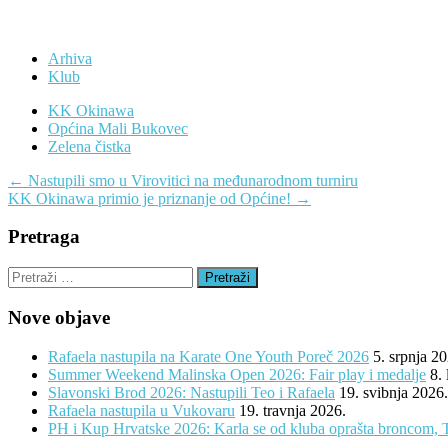
Arhiva
Klub
KK Okinawa
Općina Mali Bukovec
Zelena čistka
Navigacija
←
Nastupili smo u Virovitici na međunarodnom turniru
KK Okinawa primio je priznanje od Općine!
→
objava
Pretraga
Pretraži:
Nove objave
Rafaela nastupila na Karate One Youth Poreč 2026
5. srpnja 2
Summer Weekend Malinska Open 2026: Fair play i medalje
8.
Slavonski Brod 2026: Nastupili Teo i Rafaela
19. svibnja 2026.
Rafaela nastupila u Vukovaru
19. travnja 2026.
PH i Kup Hrvatske 2026: Karla se od kluba oprašta broncom, 