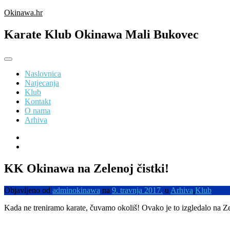
Preskoči
Okinawa.hr
na
sadržaj
Karate Klub Okinawa Mali Bukovec
Naslovnica
Natjecanja
Klub
Kontakt
O nama
Arhiva
KK Okinawa na Zelenoj čistki!
Objavljeno od
adminokinawa
na
9. travnja 2017.
u
Arhiva
,
Klub
Kada ne treniramo karate, čuvamo okoliš! Ovako je to izgledalo na Z