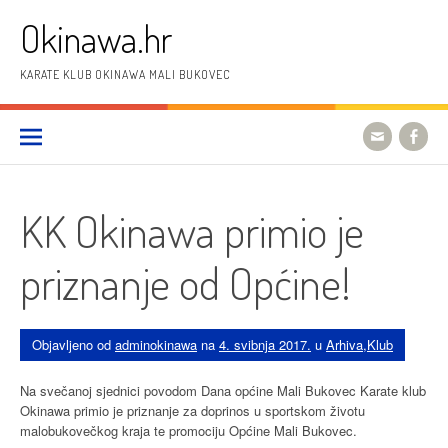
Preskoči
Okinawa.hr
na
sadržaj
KARATE KLUB OKINAWA MALI BUKOVEC
KK Okinawa primio je
priznanje od Općine!
Objavljeno od
adminokinawa
na
4. svibnja 2017.
u
Arhiva
,
Klub
Na svečanoj sjednici povodom Dana općine Mali Bukovec Karate klub
Okinawa primio je priznanje za doprinos u sportskom životu
malobukovečkog kraja te promociju Općine Mali Bukovec.