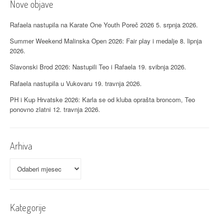
j
Nove objave
a
Rafaela nastupila na Karate One Youth Poreč 2026
5. srpnja 2026.
o
Summer Weekend Malinska Open 2026: Fair play i medalje
8. lipnja
2026.
b
Slavonski Brod 2026: Nastupili Teo i Rafaela
19. svibnja 2026.
j
Rafaela nastupila u Vukovaru
19. travnja 2026.
a
PH i Kup Hrvatske 2026: Karla se od kluba oprašta broncom, Teo
v
ponovno zlatni
12. travnja 2026.
a
Arhiva
Arhiva
Kategorije