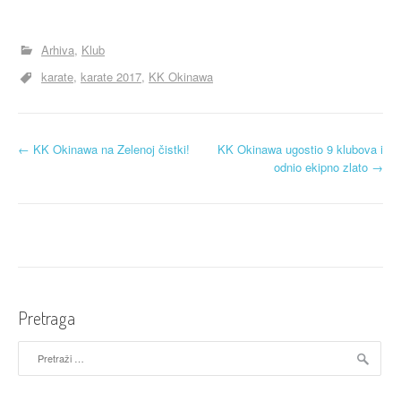
Arhiva
Klub
karate
karate 2017
KK Okinawa
N
←
KK Okinawa na Zelenoj čistki!
KK Okinawa ugostio 9 klubova i
odnio ekipno zlato
→
a
v
i
g
a
Pretraga
c
Pretraži:
i