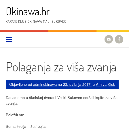
Preskoči
Okinawa.hr
na
sadržaj
KARATE KLUB OKINAWA MALI BUKOVEC
Polaganja za viša zvanja
Objavljeno od
adminokinawa
na
23. svibnja 2017.
u
Arhiva
,
Klub
Danas smo u školskoj dvorani Veliki Bukovec održali ispite za viša
zvanja.
Položili su:
Borna Hrelja – žuti pojas