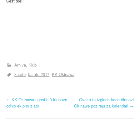
Čestitke!!
Arhiva
Klub
karate
karate 2017
KK Okinawa
N
←
KK Okinawa ugostio 9 klubova i
Ovako to izgleda kada članovi
odnio ekipno zlato
Okinawe poziraju za kalendar!
→
a
v
i