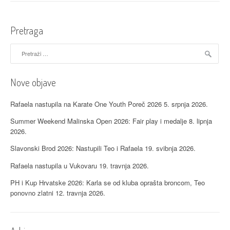
g
a
Pretraga
c
Pretraži:
i
j
Nove objave
a
Rafaela nastupila na Karate One Youth Poreč 2026
5. srpnja 2026.
o
Summer Weekend Malinska Open 2026: Fair play i medalje
8. lipnja
2026.
b
Slavonski Brod 2026: Nastupili Teo i Rafaela
19. svibnja 2026.
j
Rafaela nastupila u Vukovaru
19. travnja 2026.
a
PH i Kup Hrvatske 2026: Karla se od kluba oprašta broncom, Teo
v
ponovno zlatni
12. travnja 2026.
a