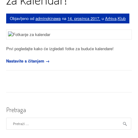
Objavljeno od
adminokinawa
na
14. prosinca 2017.
u
Arhiva
,
Klub
Prvi pogledajte kako će izgledati fotke za buduće kalendare!
“Ovako
Nastavite s čitanjem
→
to
izgleda
kada
članovi
Okinawe
poziraju
za
Pretraga
kalendar!”
Pretraži: