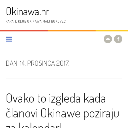
Preskoči
Okinawa.hr
na
sadržaj
KARATE KLUB OKINAWA MALI BUKOVEC
DAN:
14. PROSINCA 2017.
Ovako to izgleda kada
članovi Okinawe poziraju
za kalendar!