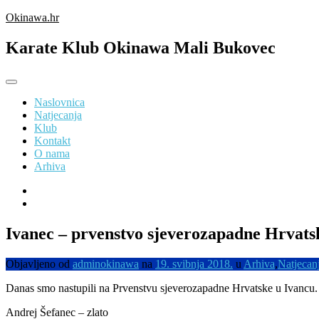
Preskoči
Okinawa.hr
na
sadržaj
Karate Klub Okinawa Mali Bukovec
Naslovnica
Natjecanja
Klub
Kontakt
O nama
Arhiva
Ivanec – prvenstvo sjeverozapadne Hrvats
Objavljeno od
adminokinawa
na
19. svibnja 2018.
u
Arhiva
,
Natjecan
Danas smo nastupili na Prvenstvu sjeverozapadne Hrvatske u Ivancu. U
Andrej Šefanec – zlato