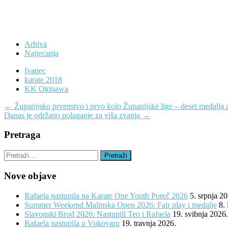
Arhiva
Natjecanja
Ivanec
karate 2018
KK Okinawa
Navigacija
←
Županijsko prvenstvo i prvo kolo Županijske lige – deset medalj
Danas je održano polaganje za viša zvanja
→
objava
Pretraga
Pretraži:
Nove objave
Rafaela nastupila na Karate One Youth Poreč 2026
5. srpnja 2
Summer Weekend Malinska Open 2026: Fair play i medalje
8.
Slavonski Brod 2026: Nastupili Teo i Rafaela
19. svibnja 2026.
Rafaela nastupila u Vukovaru
19. travnja 2026.