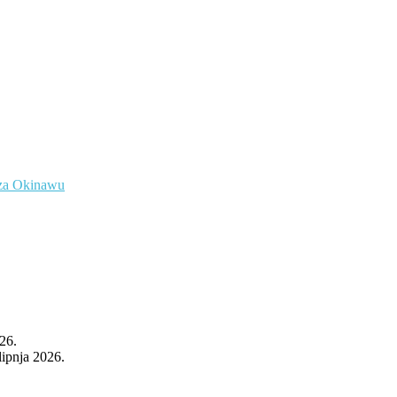
a za Okinawu
026.
 lipnja 2026.