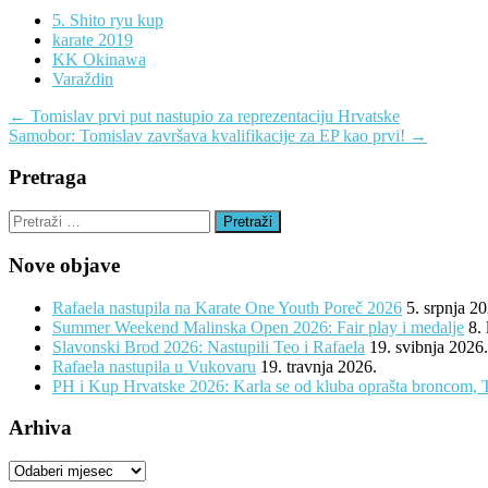
5. Shito ryu kup
karate 2019
KK Okinawa
Varaždin
Navigacija
←
Tomislav prvi put nastupio za reprezentaciju Hrvatske
Samobor: Tomislav završava kvalifikacije za EP kao prvi!
→
objava
Pretraga
Pretraži:
Nove objave
Rafaela nastupila na Karate One Youth Poreč 2026
5. srpnja 2
Summer Weekend Malinska Open 2026: Fair play i medalje
8.
Slavonski Brod 2026: Nastupili Teo i Rafaela
19. svibnja 2026.
Rafaela nastupila u Vukovaru
19. travnja 2026.
PH i Kup Hrvatske 2026: Karla se od kluba oprašta broncom, 
Arhiva
Arhiva