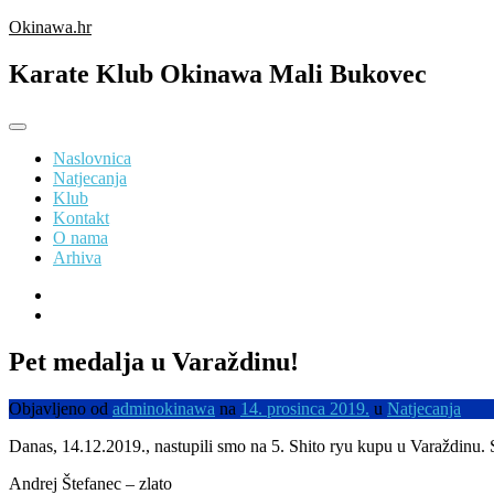
Preskoči
Okinawa.hr
na
sadržaj
Karate Klub Okinawa Mali Bukovec
Naslovnica
Natjecanja
Klub
Kontakt
O nama
Arhiva
Pet medalja u Varaždinu!
Objavljeno od
adminokinawa
na
14. prosinca 2019.
u
Natjecanja
Danas, 14.12.2019., nastupili smo na 5. Shito ryu kupu u Varaždinu. Sud
Andrej Štefanec – zlato