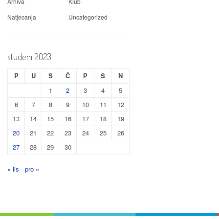
Arhiva
Klub
Natjecanja
Uncategorized
studeni 2023
P
U
S
Č
P
S
N
1
2
3
4
5
6
7
8
9
10
11
12
13
14
15
16
17
18
19
20
21
22
23
24
25
26
27
28
29
30
« lis
pro »