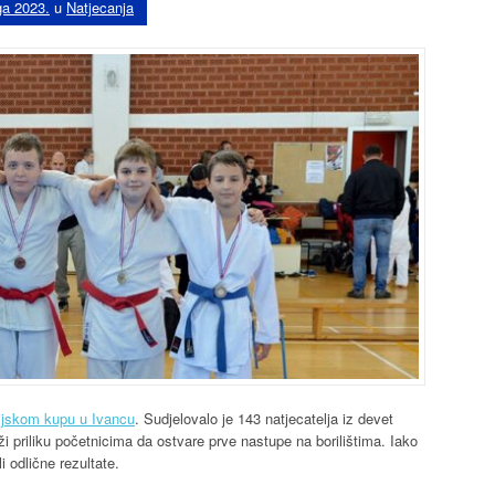
ga 2023.
u
Natjecanja
ijskom kupu u Ivancu
. Sudjelovalo je 143 natjecatelja iz devet
i priliku početnicima da ostvare prve nastupe na borilištima. Iako
 odlične rezultate.