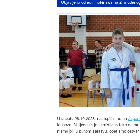
Objavljeno od
adminokinawa
na
2. studeno
U subotu 28.10.2023. nastupili smo na
Župan
klubova. Natjecanje je zamišljeno tako da pruž
nismo bili u punom sastavu, opet smo ostvarili