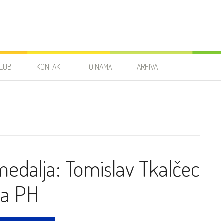
LUB
KONTAKT
O NAMA
ARHIVA
medalja: Tomislav Tkalčec
na PH