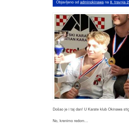
Objavljeno od
adminokinawa
na
8. travnja 
Došao je i taj dan! U Karate klub Okinawa sti
No, krenimo redom…