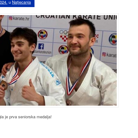
2024.
u
Natjecanja
gla je prva seniorska medalja!