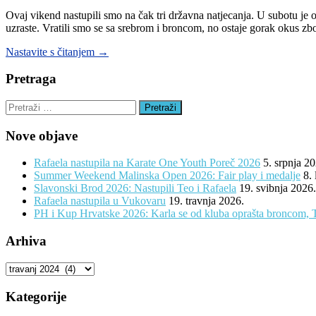
Ovaj vikend nastupili smo na čak tri državna natjecanja. U subotu je
uzraste. Vratili smo se sa srebrom i broncom, no ostaje gorak okus z
“Tri
Nastavite s čitanjem
→
državna
natjecanja,
Pretraga
nove
medalje,
Pretraži:
ali
i
Nove objave
diskutabilno
suđenje!”
Rafaela nastupila na Karate One Youth Poreč 2026
5. srpnja 2
Summer Weekend Malinska Open 2026: Fair play i medalje
8.
Slavonski Brod 2026: Nastupili Teo i Rafaela
19. svibnja 2026.
Rafaela nastupila u Vukovaru
19. travnja 2026.
PH i Kup Hrvatske 2026: Karla se od kluba oprašta broncom, 
Arhiva
Arhiva
Kategorije