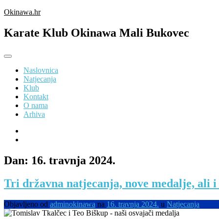
Preskoči
Okinawa.hr
na
sadržaj
Karate Klub Okinawa Mali Bukovec
Naslovnica
Natjecanja
Klub
Kontakt
O nama
Arhiva
Dan:
16. travnja 2024.
Tri državna natjecanja, nove medalje, ali i
Objavljeno od
adminokinawa
na
16. travnja 2024.
u
Natjecanja