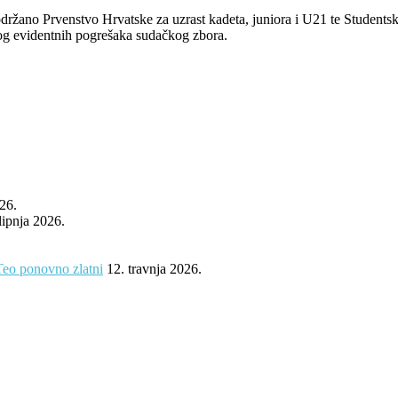
 održano Prvenstvo Hrvatske za uzrast kadeta, juniora i U21 te Student
bog evidentnih pogrešaka sudačkog zbora.
026.
 lipnja 2026.
Teo ponovno zlatni
12. travnja 2026.