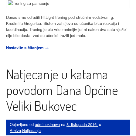
Danas smo odradili FitLight trening pod stručnim vodstvom g.
Krešimira Gregurića. Sistem zahtijeva od učenika brzu reakciju i
koordinaciju. Trening je bio vrlo zanimljiv jer ni nakon dva sata vježbi
nije bilo dosta, već su učenici tražili još malo.
“FitLight
Nastavite s čitanjem
→
trening
za
pamćenje”
Natjecanje u katama
povodom Dana Općine
Veliki Bukovec
Objavljeno od
adminokinawa
na
8. listopada 2016.
u
Arhiva
,
Natjecanja