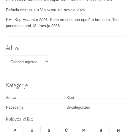
o
Rafaela nastupila u Vukovaru
19. travnja 2026.
b
PH i Kup Hrvatske 2026: Karla se od kluba oprašta broncom, Teo
j
ponovno zlatni
12. travnja 2026.
a
v
Arhiva
a
Arhiva
Kategorije
Arhiva
Klub
Natjecanja
Uncategorized
kolovoz 2026
P
U
S
Č
P
S
N