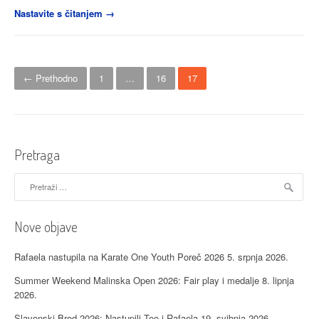
“Sudjelovanje
Nastavite s čitanjem
→
na
9.
trening
N
kampu
← Prethodno
1
…
16
17
u
a
Umagu”
v
i
Pretraga
g
Pretraži:
a
c
Nove objave
i
Rafaela nastupila na Karate One Youth Poreč 2026
5. srpnja 2026.
j
Summer Weekend Malinska Open 2026: Fair play i medalje
8. lipnja
a
2026.
Slavonski Brod 2026: Nastupili Teo i Rafaela
19. svibnja 2026.