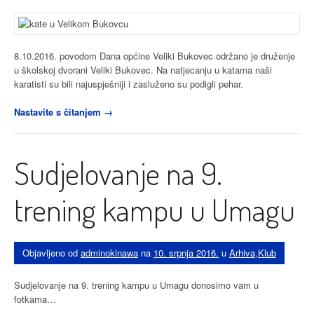
8.10.2016. povodom Dana općine Veliki Bukovec održano je druženje
u školskoj dvorani Veliki Bukovec. Na natjecanju u katama naši
karatisti su bili najuspješniji i zasluženo su podigli pehar.
“Natjecanje
Nastavite s čitanjem
→
u
katama
povodom
Sudjelovanje na 9.
Dana
Općine
Veliki
trening kampu u Umagu
Bukovec”
Objavljeno od
adminokinawa
na
10. srpnja 2016.
u
Arhiva
,
Klub
Sudjelovanje na 9. trening kampu u Umagu donosimo vam u
fotkama…