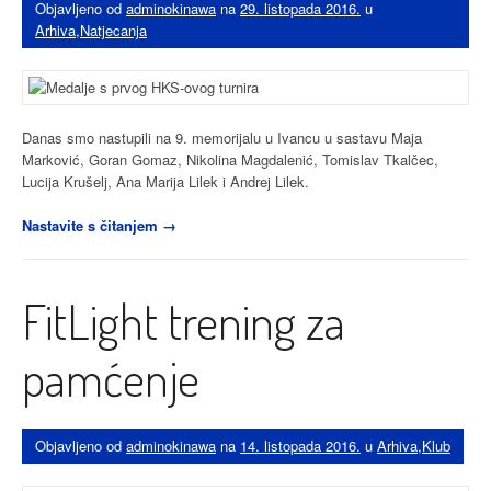
Objavljeno od
adminokinawa
na
29. listopada 2016.
u
Arhiva
,
Natjecanja
Danas smo nastupili na 9. memorijalu u Ivancu u sastavu Maja
Marković, Goran Gomaz, Nikolina Magdalenić, Tomislav Tkalčec,
Lucija Krušelj, Ana Marija Lilek i Andrej Lilek.
“Prvi
Nastavite s čitanjem
→
HKS-
ov
turnir
FitLight trening za
i
uspjeh
za
pamćenje
Okinawu”
Objavljeno od
adminokinawa
na
14. listopada 2016.
u
Arhiva
,
Klub