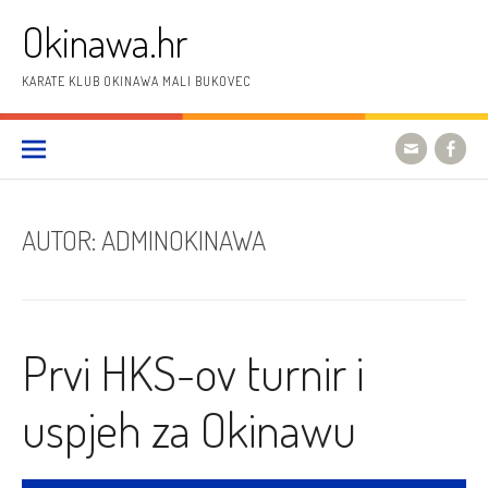
Preskoči
Okinawa.hr
na
sadržaj
KARATE KLUB OKINAWA MALI BUKOVEC
AUTOR:
ADMINOKINAWA
Prvi HKS-ov turnir i
uspjeh za Okinawu